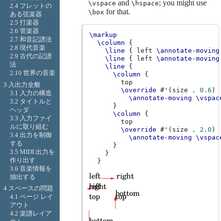
and
; you might use
\vspace
\hspace
2.4 フレットの
for that.
\box
ある弦楽器
2.5 打楽器
2.6 管楽器
\markup
2.7 和音記譜法
\column
{
2.8 現代音楽
\line
{
left
\annotate-moving
2.9 古代の記譜
\line
{
left
\annotate-moving
法
\line
{
2.10 世界の音楽
\column
{
3 入出力全般
\override
#
'
(
size
.
0.6
)
3.1 入力の構造
\annotate-moving
\vspac
3.2 タイトルと
}
ヘッダ
\column
{
3.3 入力ファイ
ルに取り組む
\override
#
'
(
size
.
2.0
)
3.4 出力を制御
\annotate-moving
\vspac
する
}
3.5 MIDI 出力を
}
作り出す
}
3.6 音楽情報を
抽出する
4 スペースの問題
4.1 ページ レイ
アウト
4.2 楽譜レイア