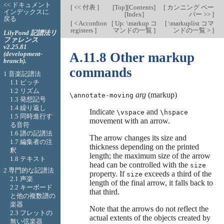
<< ドキュメント
[
<< 付表
]
[
Top
][
Contents
]
[
カンニング ペー
インデックスに
[
Index
]
パー >>
]
戻る
[
< Accordion
[
Up: \markup コ
[
\markuplist コマ
registers
]
マンドの一覧
]
ンドの一覧 >
]
LilyPond 記譜法リ
ファレンス
v2.25.81
(development-
A.11.8 Other markup
branch).
commands
1 音楽記譜法
1.1 ピッチ
1.2 リズム
arg
(markup)
\annotate-moving
1.3 発想記号
1.4 繰り返し
Indicate
and
\vspace
\hspace
1.5 同時進行す
movement with an arrow.
る音符
1.6 譜の記譜法
The arrow changes its size and
1.7 編集者の注
thickness depending on the printed
釈
length; the maximum size of the arrow
1.8 テキスト
head can be controlled with the
size
2 専門的な記譜法
property. If
exceeds a third of the
size
2.1 声楽
length of the final arrow, it falls back to
2.2 キーボード
that third.
と他の複数譜の
楽器
Note that the arrows do not reflect the
2.3 フレットの
actual extents of the objects created by
無い弦楽器