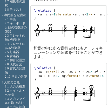
1.7 編集者の注
釈
1.8 テキスト
\relative
{
<
a'
c
e
>
1
\fermata
<
a
c
e
>
2
->
<
f
a
c
2 専門的な記譜法
}
2.1 声楽
2.2 キーボード
と他の複数譜の
楽器
2.3 フレットの
無い弦楽器
2.4 フレットの
和音の中にある音符自体にもアーティキ
ある弦楽器
2.5 打楽器
ュレーションや装飾を付けることができ
2.6 管楽器
ます。
2.7 和音記譜法
2.8 現代音楽
\relative
{
2.9 古代の記譜
<
a'
c
\prall
e
>
1
<
a
->
c
-^
e
>
2
<
f
-.
a
法
<
a
-+
c
--
>
8.
<
g
\fermata
c
e
\turn
>
16
2.10 世界の音楽
}
3 入出力全般
3.1 入力の構造
3.2 タイトルと
ヘッダ
3.3 入力ファイ
ルに取り組む
3.4 出力を制御