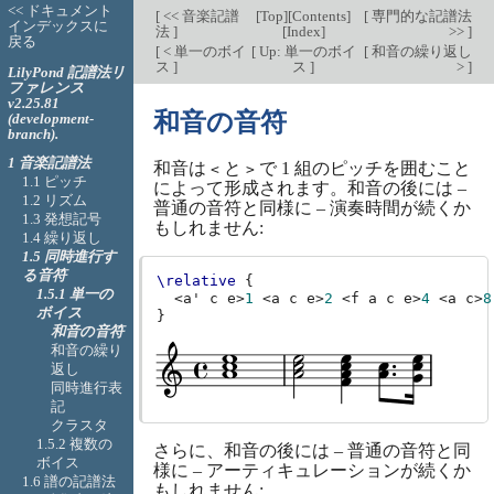
<< ドキュメント
[
<< 音楽記譜
[
Top
][
Contents
]
[
専門的な記譜法
インデックスに
法
]
[
Index
]
>>
]
戻る
[
< 単一のボイ
[
Up: 単一のボイ
[
和音の繰り返し
ス
]
ス
]
>
]
LilyPond 記譜法リ
ファレンス
v2.25.81
和音の音符
(development-
branch).
1 音楽記譜法
和音は
と
で 1 組のピッチを囲むこと
<
>
1.1 ピッチ
によって形成されます。和音の後には –
1.2 リズム
普通の音符と同様に – 演奏時間が続くか
1.3 発想記号
もしれません:
1.4 繰り返し
1.5 同時進行す
る音符
\relative
{
1.5.1 単一の
<
a'
c
e
>
1
<
a
c
e
>
2
<
f
a
c
e
>
4
<
a
c
>
8
ボイス
}
和音の音符
和音の繰り
返し
同時進行表
記
クラスタ
1.5.2 複数の
さらに、和音の後には – 普通の音符と同
ボイス
様に – アーティキュレーションが続くか
1.6 譜の記譜法
もしれません: