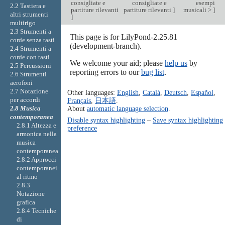
consigliate e
consigliate e
esempi
2.2 Tastiera e
partiture rilevanti
partiture rilevanti
]
musicali >
]
altri strumenti
]
multirigo
2.3 Strumenti a
This page is for LilyPond-2.25.81
corde senza tasti
(development-branch).
2.4 Strumenti a
corde con tasti
We welcome your aid; please
help us
by
2.5 Percussioni
reporting errors to our
bug list
.
2.6 Strumenti
aerofoni
2.7 Notazione
Other languages:
English
,
Català
,
Deutsch
,
Español
,
per accordi
Français
,
日本語
.
About
automatic language selection
.
2.8 Musica
contemporanea
Disable syntax highlighting
–
Save syntax highlighting
2.8.1 Altezza e
preference
armonica nella
musica
contemporanea
2.8.2 Approcci
contemporanei
al ritmo
2.8.3
Notazione
grafica
2.8.4 Tecniche
di