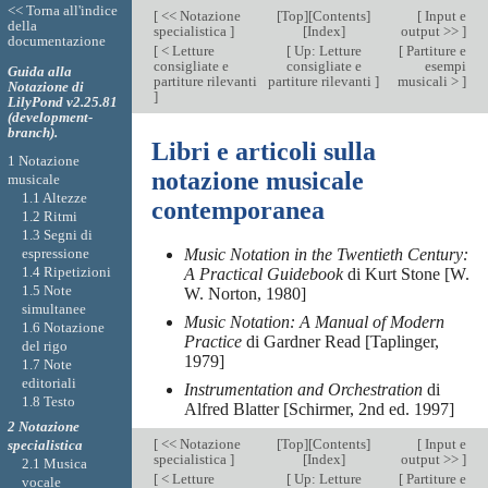
<< Torna all'indice
[
<< Notazione
[
Top
][
Contents
]
[
Input e
della
specialistica
]
[
Index
]
output >>
]
documentazione
[
< Letture
[
Up: Letture
[
Partiture e
consigliate e
consigliate e
esempi
Guida alla
partiture rilevanti
partiture rilevanti
]
musicali >
]
Notazione di
]
LilyPond v2.25.81
(development-
branch).
Libri e articoli sulla
1 Notazione
notazione musicale
musicale
1.1 Altezze
contemporanea
1.2 Ritmi
1.3 Segni di
espressione
Music Notation in the Twentieth Century:
1.4 Ripetizioni
A Practical Guidebook
di Kurt Stone [W.
1.5 Note
W. Norton, 1980]
simultanee
Music Notation: A Manual of Modern
1.6 Notazione
Practice
di Gardner Read [Taplinger,
del rigo
1979]
1.7 Note
editoriali
Instrumentation and Orchestration
di
1.8 Testo
Alfred Blatter [Schirmer, 2nd ed. 1997]
2 Notazione
[
<< Notazione
[
Top
][
Contents
]
[
Input e
specialistica
specialistica
]
[
Index
]
output >>
]
2.1 Musica
[
< Letture
[
Up: Letture
[
Partiture e
vocale