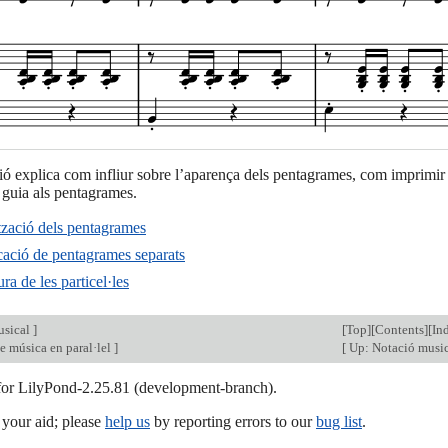
ó explica com infliur sobre l’aparença dels pentagrames, com imprimir
 guia als pentagrames.
tzació dels pentagrames
cació de pentagrames separats
ra de les particel·les
usical
]
[
Top
][
Contents
][
In
e música en paral·lel
]
[
Up: Notació musi
 for LilyPond-2.25.81 (development-branch).
our aid; please
help us
by reporting errors to our
bug list
.