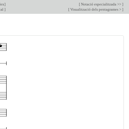
dex
]
[
Notació especialitzada >>
]
cal
]
[
Visualització dels pentagrames >
]