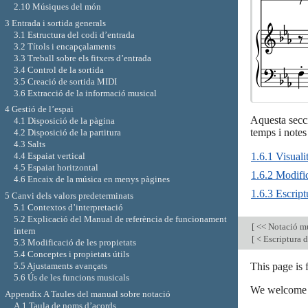
2.10 Músiques del món
3 Entrada i sortida generals
3.1 Estructura del codi d’entrada
3.2 Títols i encapçalaments
3.3 Treball sobre els fitxers d’entrada
3.4 Control de la sortida
3.5 Creació de sortida MIDI
3.6 Extracció de la informació musical
4 Gestió de l’espai
Aquesta secci
4.1 Disposició de la pàgina
temps i notes
4.2 Disposició de la partitura
4.3 Salts
1.6.1 Visuali
4.4 Espaiat vertical
4.5 Espaiat horitzontal
1.6.2 Modifi
4.6 Encaix de la música en menys pàgines
1.6.3 Escriptu
5 Canvi dels valors predeterminats
5.1 Contextos d’interpretació
5.2 Explicació del Manual de referència de funcionament
[
<< Notació m
intern
[
< Escriptura d
5.3 Modificació de les propietats
5.4 Conceptes i propietats útils
This page is
5.5 Ajustaments avançats
5.6 Ús de les funcions musicals
We welcome y
Appendix A Taules del manual sobre notació
A.1 Taula de noms d’acords