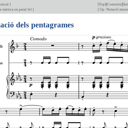
usical
]
[
Top
][
Contents
][
In
e música en paral·lel
]
[
Up: Notació musi
tació dels pentagrames