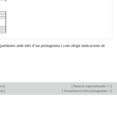
 partitures amb més d’un pentagrama i com afegir indicacions de
dex
]
[
Notació especialitzada >>
]
cal
]
[
Visualització dels pentagrames >
]