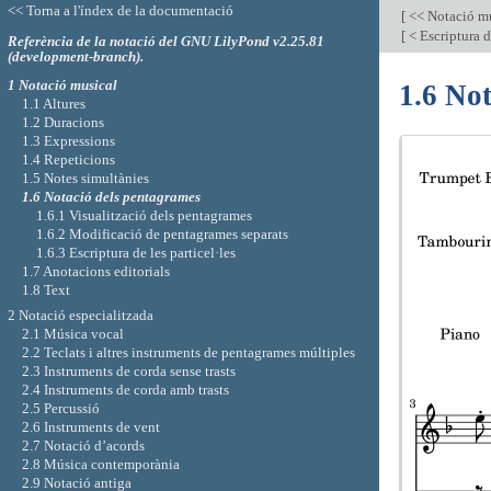
<< Torna a l'índex de la documentació
[
<< Notació m
[
< Escriptura d
Referència de la notació del GNU LilyPond v2.25.81
(development-branch).
1 Notació musical
1.6 No
1.1 Altures
1.2 Duracions
1.3 Expressions
1.4 Repeticions
1.5 Notes simultànies
1.6 Notació dels pentagrames
1.6.1 Visualització dels pentagrames
1.6.2 Modificació de pentagrames separats
1.6.3 Escriptura de les particel·les
1.7 Anotacions editorials
1.8 Text
2 Notació especialitzada
2.1 Música vocal
2.2 Teclats i altres instruments de pentagrames múltiples
2.3 Instruments de corda sense trasts
2.4 Instruments de corda amb trasts
2.5 Percussió
2.6 Instruments de vent
2.7 Notació d’acords
2.8 Música contemporània
2.9 Notació antiga