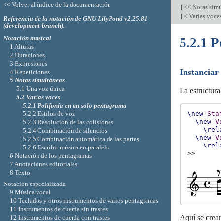
<< Volver al índice de la documentación
[
<< Notas sim
[
< Varias voce
Referencia de la notación de GNU LilyPond v2.25.81
(development-branch).
Notación musical
5.2.1 P
1 Alturas
2 Duraciones
3 Expresiones
Instanciar
4 Repeticiones
5 Notas simultáneas
5.1 Una voz única
La estructura
5.2 Varias voces
5.2.1 Polifonía en un solo pentagrama
5.2.2 Estilos de voz
\new
Sta
\new
V
5.2.3 Resolución de las colisiones
\rel
5.2.4 Combinación de silencios
\new
V
5.2.5 Combinación automática de las partes
\rel
5.2.6 Escribir música en paralelo
>>
6 Notación de los pentagramas
7 Anotaciones editoriales
8 Texto
Notación especializada
9 Música vocal
10 Teclados y otros instrumentos de varios pentagramas
11 Instrumentos de cuerda sin trastes
Aquí se crean
12 Instrumentos de cuerda con trastes