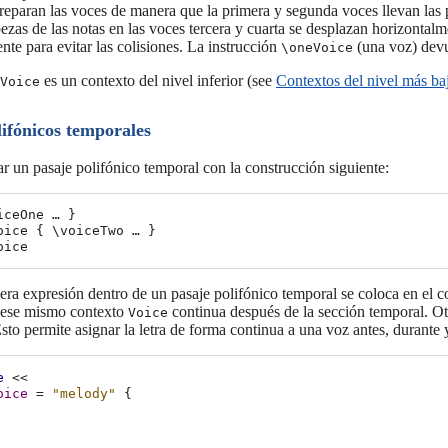
reparan las voces de manera que la primera y segunda voces llevan las pl
bezas de las notas en las voces tercera y cuarta se desplazan horizontalm
te para evitar las colisiones. La instrucción
(una voz) devu
\oneVoice
es un contexto del nivel inferior (see
Contextos del nivel más ba
Voice
lifónicos temporales
r un pasaje polifónico temporal con la construcción siguiente:
iceOne … }

oice { \voiceTwo … }

era expresión dentro de un pasaje polifónico temporal se coloca en el 
y ese mismo contexto
continua después de la sección temporal. Otr
Voice
sto permite asignar la letra de forma continua a una voz antes, durante 
e
<<
oice
=
"melody"
{