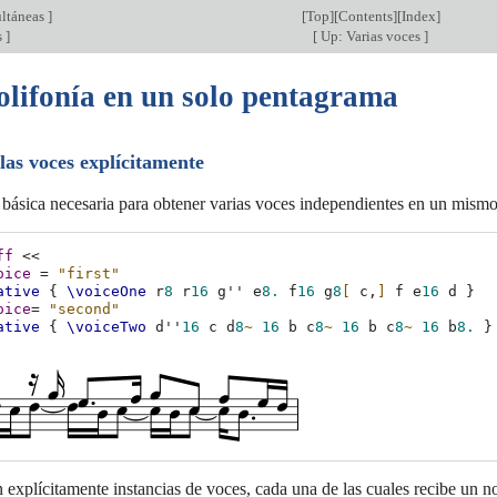
ultáneas
]
[
Top
][
Contents
][
Index
]
s
]
[
Up: Varias voces
]
olifonía en un solo pentagrama
 las voces explícitamente
 básica necesaria para obtener varias voces independientes en un mismo 
ff
<<
oice
=
"first"
ative
{
\voiceOne
r
8
r
16
g''
e
8.
f
16
g
8
[
c,
]
f
e
16
d
}
oice
=
"second"
ative
{
\voiceTwo
d''
16
c
d
8
~
16
b
c
8
~
16
b
c
8
~
16
b
8.
}
 explícitamente instancias de voces, cada una de las cuales recibe un 