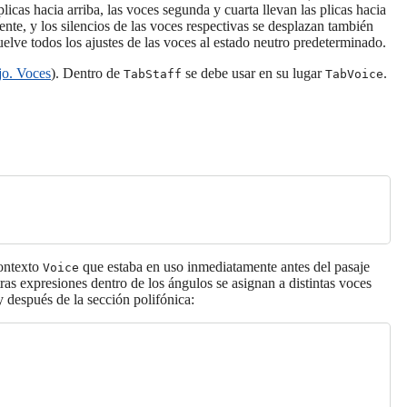
icas hacia arriba, las voces segunda y cuarta llevan las plicas hacia
ente, y los silencios de las voces respectivas se desplazan también
elve todos los ajustes de las voces al estado neutro predeterminado.
jo. Voces
). Dentro de
se debe usar en su lugar
.
TabStaff
TabVoice
contexto
que estaba en uso inmediatamente antes del pasaje
Voice
as expresiones dentro de los ángulos se asignan a distintas voces
y después de la sección polifónica: