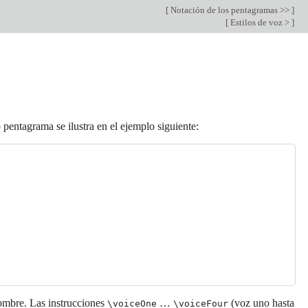
[
Notación de los pentagramas >>
]
[
Estilos de voz >
]
pentagrama se ilustra en el ejemplo siguiente:
nombre. Las instrucciones
…
(voz uno hasta
\voiceOne
\voiceFour