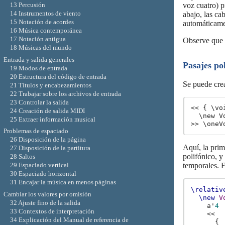
13 Percusión
voz cuatro) p
14 Instrumentos de viento
abajo, las ca
15 Notación de acordes
automáticamen
16 Música contemporánea
17 Notación antigua
Observe que
18 Músicas del mundo
Entrada y salida generales
Pasajes po
19 Modos de entrada
20 Estructura del código de entrada
Se puede crea
21 Títulos y encabezamientos
22 Trabajar sobre los archivos de entrada
23 Controlar la salida
<< { \vo
24 Creación de salida MIDI
  \new V
25 Extraer información musical
Problemas de espaciado
26 Disposición de la página
Aquí, la prim
27 Disposición de la partitura
polifónico, 
28 Saltos
29 Espaciado vertical
temporales. E
30 Espaciado horizontal
31 Encajar la música en menos páginas
\relativ
Cambiar los valores por omisión
\new
V
32 Ajuste fino de la salida
a'
4
33 Contextos de interpretación
<<
34 Explicación del Manual de referencia de
{