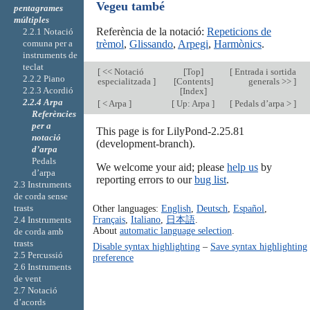
Vegeu també
pentagrames
múltiples
Referència de la notació:
Repeticions de
2.2.1 Notació
comuna per a
trèmol
,
Glissando
,
Arpegi
,
Harmònics
.
instruments de
teclat
[
<< Notació
[
Top
]
[
Entrada i sortida
2.2.2 Piano
especialitzada
]
[
Contents
]
generals >>
]
2.2.3 Acordió
[
Index
]
2.2.4 Arpa
[
< Arpa
]
[
Up: Arpa
]
[
Pedals d’arpa >
]
Referències
per a
This page is for LilyPond-2.25.81
notació
(development-branch).
d’arpa
Pedals
We welcome your aid; please
help us
by
d’arpa
reporting errors to our
bug list
.
2.3 Instruments
de corda sense
Other languages:
English
,
Deutsch
,
Español
,
trasts
Français
,
Italiano
,
日本語
.
2.4 Instruments
About
automatic language selection
.
de corda amb
trasts
Disable syntax highlighting
–
Save syntax highlighting
2.5 Percussió
preference
2.6 Instruments
de vent
2.7 Notació
d’acords