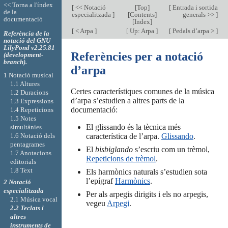
<< Torna a l'índex
[
<< Notació
[
Top
]
[
Entrada i sortida
de la
especialitzada
]
[
Contents
]
generals >>
]
documentació
[
Index
]
[
< Arpa
]
[
Up: Arpa
]
[
Pedals d’arpa >
]
Referència de la
notació del GNU
LilyPond v2.25.81
Referències per a notació
(development-
branch).
d’arpa
1 Notació musical
1.1 Altures
Certes característiques comunes de la música
1.2 Duracions
d’arpa s’estudien a altres parts de la
1.3 Expressions
documentació:
1.4 Repeticions
1.5 Notes
El glissando és la tècnica més
simultànies
1.6 Notació dels
característica de l’arpa.
Glissando
.
pentagrames
El
bisbiglando
s’escriu com un trèmol,
1.7 Anotacions
Repeticions de trèmol
.
editorials
1.8 Text
Els harmònics naturals s’estudien sota
l’epígraf
Harmònics
.
2 Notació
especialitzada
Per als arpegis dirigits i els no arpegis,
2.1 Música vocal
vegeu
Arpegi
.
2.2 Teclats i
altres
instruments de