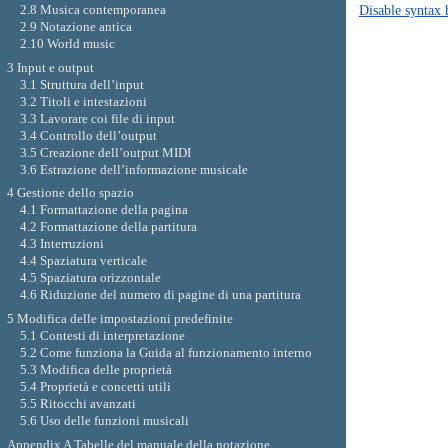
2.8 Musica contemporanea
Disable syntax 
2.9 Notazione antica
2.10 World music
3 Input e output
3.1 Struttura dell’input
3.2 Titoli e intestazioni
3.3 Lavorare coi file di input
3.4 Controllo dell’output
3.5 Creazione dell’output MIDI
3.6 Estrazione dell’informazione musicale
4 Gestione dello spazio
4.1 Formattazione della pagina
4.2 Formattazione della partitura
4.3 Interruzioni
4.4 Spaziatura verticale
4.5 Spaziatura orizzontale
4.6 Riduzione del numero di pagine di una partitura
5 Modifica delle impostazioni predefinite
5.1 Contesti di interpretazione
5.2 Come funziona la Guida al funzionamento interno
5.3 Modifica delle proprietà
5.4 Proprietà e concetti utili
5.5 Ritocchi avanzati
5.6 Uso delle funzioni musicali
Appendix A Tabelle del manuale della notazione