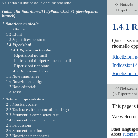
<< Torna all'indice della documentazione
[
<< Notazione
[
< Ripetizioni
Guida alla Notazione di LilyPond v2.25.81 (development-
branch).
1 Notazione musicale
1.4.1 R
1.1 Altezze
1.2 Ritmi
1.3 Segni di espressione
Questa sezion
1.4 Ripetizioni
ritornello op
1.4.1 Ripetizioni lunghe
Ripetizioni normali
Ripetizioni n
Indicazioni di ripetizione manuali
Indicazioni d
Ripetizioni ricopiate
1.4.2 Ripetizioni brevi
Ripetizioni r
1.5 Note simultanee
1.6 Notazione del rigo
1.7 Note editoriali
[
<< Notazione
1.8 Testo
[
< Ripetizioni
2 Notazione specialistica
2.1 Musica vocale
This page is
2.2 Tastiera e altri strumenti multirigo
2.3 Strumenti a corde senza tasti
We welcome y
2.4 Strumenti a corde con tasti
2.5 Percussioni
Other language
2.6 Strumenti aerofoni
About
automati
2.7 Notazione per accordi