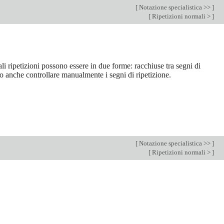
[
Notazione specialistica >>
]
[
Ripetizioni normali >
]
li ripetizioni possono essere in due forme: racchiuse tra segni di
no anche controllare manualmente i segni di ripetizione.
[
Notazione specialistica >>
]
[
Ripetizioni normali >
]