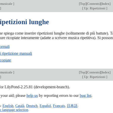
 musicale
]
[
Top
][
Contents
][
Index
]
]
[
Up: Ripetizioni
]
ipetizioni lunghe
e spiega come inserire ripetizioni lunghe (solitamente di più battute). Ta
pure ricopiate interamente (adatte a scrivere musica ripetitiva). Si posso
ormali
i ripetizione manuali
icopiate
 musicale
]
[
Top
][
Contents
][
Index
]
]
[
Up: Ripetizioni
]
 for LilyPond-2.25.81 (development-branch).
our aid; please
help us
by reporting errors to our
bug list
.
s:
English
,
Català
,
Deutsch
,
Español
,
Français
,
日本語
.
c language selection
.