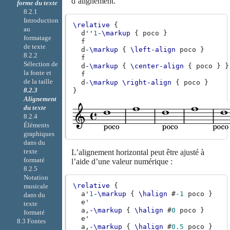
d’alignement.
forme du texte
8.2.1
Introduction
\relative
{
au
d''
1
-\markup
{
poco
}
formatage
f
de texte
d
-\markup
{
\left-align
poco
}
8.2.2
f
Sélection de
d
-\markup
{
\center-align
{
poco
}
}
la fonte et
f
de la taille
d
-\markup
\right-align
{
poco
}
8.2.3
}
Alignement
du texte
8.2.4
Éléments
graphiques
dans du
texte
L’alignement horizontal peut être ajusté à
formaté
l’aide d’une valeur numérique :
8.2.5
Notation
\relative
{
musicale
a'
1
-\markup
{
\halign
#
-1
poco
}
dans du
e'
texte
a,
-\markup
{
\halign
#
0
poco
}
formaté
e'
8.3 Fontes
a,
-\markup
{
\halign
#
0.5
poco
}