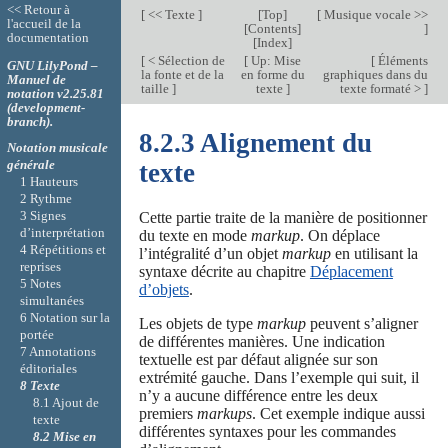
<< Retour à
[
<< Texte
]
[
Top
]
[
Musique vocale >>
l'accueil de la
[
Contents
]
]
documentation
[
Index
]
[
< Sélection de
[
Up: Mise
[
Éléments
GNU LilyPond –
la fonte et de la
en forme du
graphiques dans du
Manuel de
taille
]
texte
]
texte formaté >
]
notation v2.25.81
(development-
branch).
8.2.3 Alignement du
Notation musicale
générale
texte
1 Hauteurs
2 Rythme
3 Signes
Cette partie traite de la manière de positionner
d’interprétation
du texte en mode
markup
. On déplace
4 Répétitions et
l’intégralité d’un objet
markup
en utilisant la
reprises
syntaxe décrite au chapitre
Déplacement
5 Notes
d’objets
.
simultanées
6 Notation sur la
Les objets de type
markup
peuvent s’aligner
portée
de différentes manières. Une indication
7 Annotations
textuelle est par défaut alignée sur son
éditoriales
extrémité gauche. Dans l’exemple qui suit, il
8 Texte
n’y a aucune différence entre les deux
8.1 Ajout de
premiers
markups
. Cet exemple indique aussi
texte
différentes syntaxes pour les commandes
8.2 Mise en