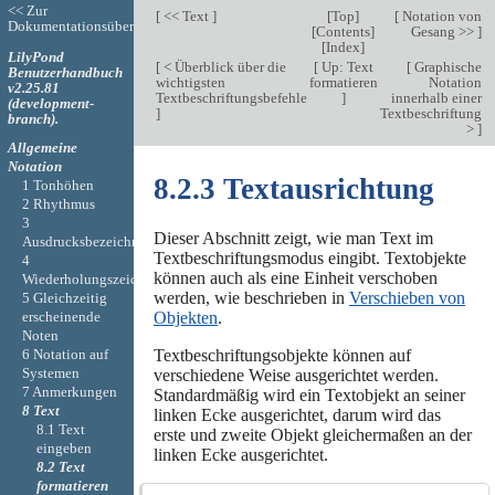
<< Zur
[
<< Text
]
[
Top
]
[
Notation von
Dokumentationsübersicht
[
Contents
]
Gesang >>
]
[
Index
]
LilyPond
[
< Überblick über die
[
Up: Text
[
Graphische
Benutzerhandbuch
wichtigsten
formatieren
Notation
v2.25.81
Textbeschriftungsbefehle
]
innerhalb einer
(development-
]
Textbeschriftung
branch).
>
]
Allgemeine
Notation
8.2.3 Textausrichtung
1 Tonhöhen
2 Rhythmus
3
Dieser Abschnitt zeigt, wie man Text im
Ausdrucksbezeichnungen
Textbeschriftungsmodus eingibt. Textobjekte
4
können auch als eine Einheit verschoben
Wiederholungszeichen
werden, wie beschrieben in
Verschieben von
5 Gleichzeitig
erscheinende
Objekten
.
Noten
6 Notation auf
Textbeschriftungsobjekte können auf
Systemen
verschiedene Weise ausgerichtet werden.
7 Anmerkungen
Standardmäßig wird ein Textobjekt an seiner
8 Text
linken Ecke ausgerichtet, darum wird das
8.1 Text
erste und zweite Objekt gleichermaßen an der
eingeben
linken Ecke ausgerichtet.
8.2 Text
formatieren