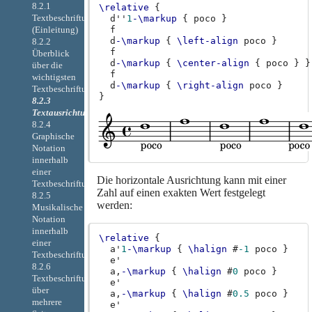
8.2.1
\relative
{
Textbeschriftung
d''
1
-\markup
{
poco
}
(Einleitung)
f
d
-\markup
{
\left-align
poco
}
8.2.2
f
Überblick
d
-\markup
{
\center-align
{
poco
}
}
über die
f
wichtigsten
d
-\markup
{
\right-align
poco
}
Textbeschriftungsbefehle
}
8.2.3
Textausrichtung
8.2.4
Graphische
Notation
innerhalb
einer
Die horizontale Ausrichtung kann mit einer
Textbeschriftung
Zahl auf einen exakten Wert festgelegt
8.2.5
werden:
Musikalische
Notation
innerhalb
\relative
{
einer
a'
1
-\markup
{
\halign
#
-1
poco
}
Textbeschriftung
e'
8.2.6
a,
-\markup
{
\halign
#
0
poco
}
Textbeschriftung
e'
über
a,
-\markup
{
\halign
#
0.5
poco
}
mehrere
e'