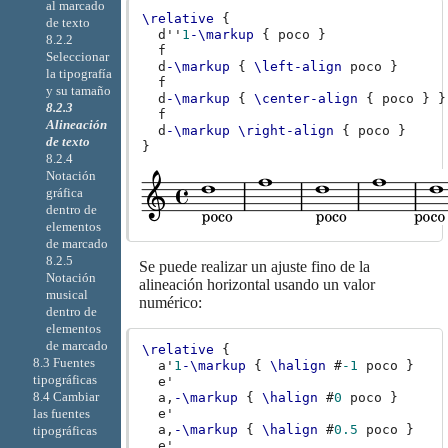
al marcado
\relative
{
de texto
d''
1
-\markup
{
poco
}
8.2.2
f
Seleccionar
d
-\markup
{
\left-align
poco
}
la tipografía
f
y su tamaño
d
-\markup
{
\center-align
{
poco
}
}
8.2.3
f
Alineación
d
-\markup
\right-align
{
poco
}
de texto
}
8.2.4
Notación
gráfica
dentro de
elementos
de marcado
8.2.5
Se puede realizar un ajuste fino de la
Notación
alineación horizontal usando un valor
musical
numérico:
dentro de
elementos
de marcado
\relative
{
8.3 Fuentes
a'
1
-\markup
{
\halign
#
-1
poco
}
tipográficas
e'
8.4 Cambiar
a,
-\markup
{
\halign
#
0
poco
}
las fuentes
e'
a,
-\markup
{
\halign
#
0.5
poco
}
tipográficas
e'