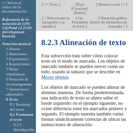
<< Volver al
[
<< Texto
]
[
Top
]
[
Música vocal >>
]
índice de la
[
Contents
]
documentación
[
Index
]
[
< Seleccionar la
[
Up:
[
Notación gráfica
Referencia de la
tipografía y su
Formatear
dentro de elementos de
notación de GNU
tamaño
]
el texto
]
marcado >
]
LilyPond v2.25.81
(development-
branch).
8.2.3 Alineación de texto
Notación musical
1 Alturas
2 Duraciones
Esta subsección trata sobre cómo colocar
3 Expresiones
texto en el modo de marcado. Los objetos de
4 Repeticiones
marcado también se pueden mover como un
5 Notas
todo, usando la sintaxis que se describe en
simultáneas
Mover objetos
.
6 Notación de
los pentagramas
Los objetos de marcado se pueden alinear de
7 Anotaciones
distintas maneras. De forma predeterminada,
editoriales
una indicación de texto se alinea sobre el
8 Texto
borde izquierdo: en el ejemplo siguiente, no
8.1 Escritura
existe diferencia entre los marcados primero y
del texto
segundo. El ejemplo muestra también varias
8.2 Formatear
formas sintácticamente correctas de ubicar las
el texto
instrucciones de alineación:
8.2.1
Introducción