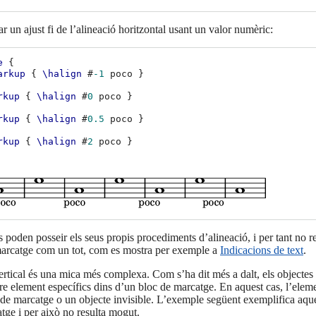
ar un ajust fi de l’alineació horitzontal usant un valor numèric:
e
{
arkup
{
\halign
#
-1
poco
}
rkup
{
\halign
#
0
poco
}
rkup
{
\halign
#
0.5
poco
}
rkup
{
\halign
#
2
poco
}
s poden posseir els seus propis procediments d’alineació, i per tant no r
marcatge com un tot, com es mostra per exemple a
Indicacions de text
.
ertical és una mica més complexa. Com s’ha dit més a dalt, els objecte
e element específics dins d’un bloc de marcatge. En aquest cas, l’elem
 de marcatge o un objecte invisible. L’exemple següent exemplifica aque
tge i per això no resulta mogut.