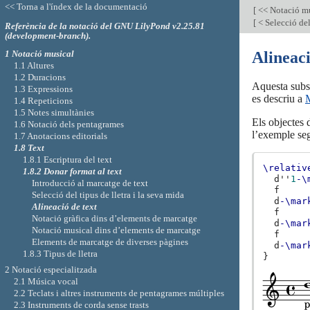
<< Torna a l'índex de la documentació
[
<< Notació m
[
< Selecció del
Referència de la notació del GNU LilyPond v2.25.81
(development-branch).
1 Notació musical
Alineaci
1.1 Altures
1.2 Duracions
Aquesta subse
1.3 Expressions
es descriu a
M
1.4 Repeticions
1.5 Notes simultànies
Els objectes 
1.6 Notació dels pentagrames
l’exemple seg
1.7 Anotacions editorials
1.8 Text
1.8.1 Escriptura del text
\relativ
1.8.2 Donar format al text
d''
1
-\
Introducció al marcatge de text
f
Selecció del tipus de lletra i la seva mida
d
-\mar
Alineació de text
f
Notació gràfica dins d’elements de marcatge
d
-\mar
Notació musical dins d’elements de marcatge
f
Elements de marcatge de diverses pàgines
d
-\mar
1.8.3 Tipus de lletra
}
2 Notació especialitzada
2.1 Música vocal
2.2 Teclats i altres instruments de pentagrames múltiples
2.3 Instruments de corda sense trasts