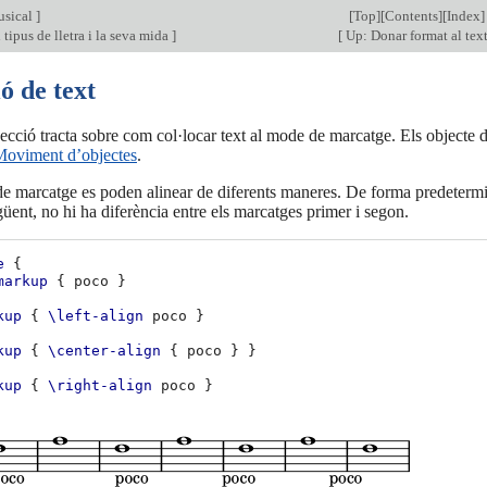
usical
]
[
Top
][
Contents
][
Index
]
 tipus de lletra i la seva mida
]
[
Up: Donar format al tex
ó de text
cció tracta sobre com col·locar text al mode de marcatge. Els objecte 
oviment d’objectes
.
de marcatge es poden alinear de diferents maneres. De forma predetermin
üent, no hi ha diferència entre els marcatges primer i segon.
e
{
markup
{
poco
}
kup
{
\left-align
poco
}
kup
{
\center-align
{
poco
}
}
kup
{
\right-align
poco
}