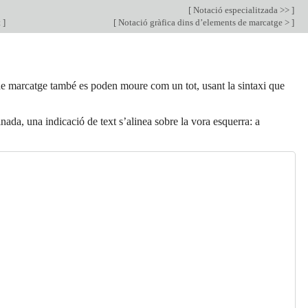
[
Notació especialitzada >>
]
t
]
[
Notació gràfica dins d’elements de marcatge >
]
de marcatge també es poden moure com un tot, usant la sintaxi que
ada, una indicació de text s’alinea sobre la vora esquerra: a