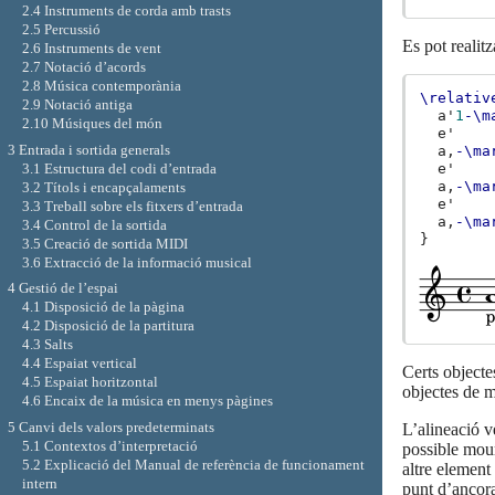
2.4 Instruments de corda amb trasts
2.5 Percussió
Es pot realitz
2.6 Instruments de vent
2.7 Notació d’acords
2.8 Música contemporània
\relativ
2.9 Notació antiga
a'
1
-\m
2.10 Músiques del món
e'
3 Entrada i sortida generals
a,
-\ma
3.1 Estructura del codi d’entrada
e'
a,
-\ma
3.2 Títols i encapçalaments
e'
3.3 Treball sobre els fitxers d’entrada
a,
-\ma
3.4 Control de la sortida
}
3.5 Creació de sortida MIDI
3.6 Extracció de la informació musical
4 Gestió de l’espai
4.1 Disposició de la pàgina
4.2 Disposició de la partitura
4.3 Salts
4.4 Espaiat vertical
Certs objecte
4.5 Espaiat horitzontal
objectes de 
4.6 Encaix de la música en menys pàgines
5 Canvi dels valors predeterminats
L’alineació v
5.1 Contextos d’interpretació
possible mour
5.2 Explicació del Manual de referència de funcionament
altre element
intern
punt d’ancora