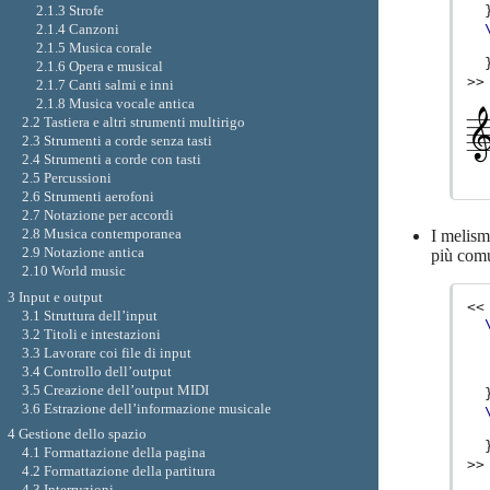
2.1.3 Strofe
2.1.4 Canzoni
2.1.5 Musica corale
2.1.6 Opera e musical
>>
2.1.7 Canti salmi e inni
2.1.8 Musica vocale antica
2.2 Tastiera e altri strumenti multirigo
2.3 Strumenti a corde senza tasti
2.4 Strumenti a corde con tasti
2.5 Percussioni
2.6 Strumenti aerofoni
2.7 Notazione per accordi
2.8 Musica contemporanea
I melism
2.9 Notazione antica
più comun
2.10 World music
3 Input e output
<<
3.1 Struttura dell’input
3.2 Titoli e intestazioni
3.3 Lavorare coi file di input
3.4 Controllo dell’output
3.5 Creazione dell’output MIDI
3.6 Estrazione dell’informazione musicale
4 Gestione dello spazio
4.1 Formattazione della pagina
>>
4.2 Formattazione della partitura
4.3 Interruzioni