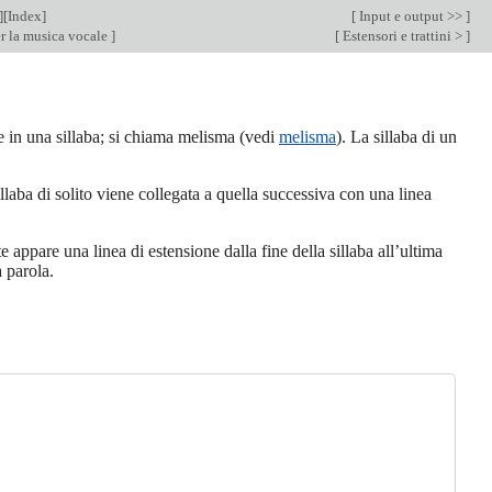
][
Index
]
[
Input e output >>
]
 la musica vocale
]
[
Estensori e trattini >
]
e in una sillaba; si chiama melisma (vedi
melisma
). La sillaba di un
llaba di solito viene collegata a quella successiva con una linea
e appare una linea di estensione dalla fine della sillaba all’ultima
a parola.