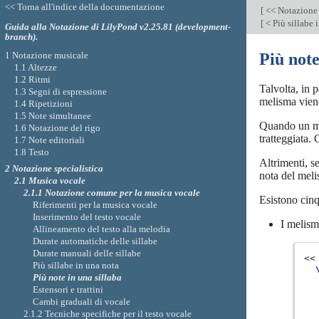
<< Torna all'indice della documentazione
[
<< Notazione 
[
< Più sillabe 
Guida alla Notazione di LilyPond v2.25.81 (development-
branch).
1 Notazione musicale
Più note
1.1 Altezze
1.2 Ritmi
Talvolta, in 
1.3 Segni di espressione
melisma viene
1.4 Ripetizioni
1.5 Note simultanee
Quando un mel
1.6 Notazione del rigo
tratteggiata.
1.7 Note editoriali
1.8 Testo
Altrimenti, se
2 Notazione specialistica
nota del meli
2.1 Musica vocale
2.1.1 Notazione comune per la musica vocale
Esistono cinq
Riferimenti per la musica vocale
Inserimento del testo vocale
I melism
Allineamento del testo alla melodia
Durate automatiche delle sillabe
Durate manuali delle sillabe
<<
Più sillabe in una nota
Più note in una sillaba
Estensori e trattini
Cambi graduali di vocale
2.1.2 Tecniche specifiche per il testo vocale