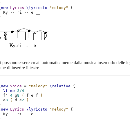
}
\new
Lyrics
\lyricsto
"melody"
{
Ky
--
ri
--
e
__
}
i possono essere creati automaticamente dalla musica inserendo delle le
e di inserire il testo:
\new
Voice
=
"melody"
\relative
{
\time
3/4
f''
4
g
8
(
f
e
f
)
e
8
(
d
e
2
)
}
\new
Lyrics
\lyricsto
"melody"
{
Ky
--
ri
--
e
__
}