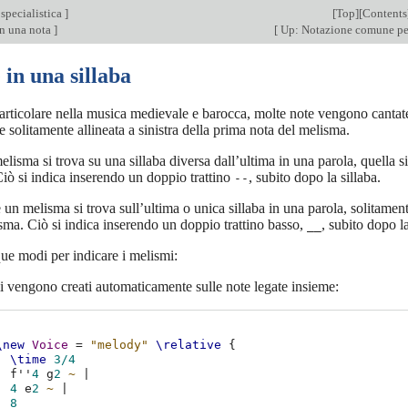
specialistica
]
[
Top
][
Contents
in una nota
]
[
Up: Notazione comune per
 in una sillaba
particolare nella musica medievale e barocca, molte note vengono cantat
 solitamente allineata a sinistra della prima nota del melisma.
isma si trova su una sillaba diversa dall’ultima in una parola, quella si
 Ciò si indica inserendo un doppio trattino
, subito dopo la sillaba.
--
 un melisma si trova sull’ultima o unica sillaba in una parola, solitament
sma. Ciò si indica inserendo un doppio trattino basso,
, subito dopo l
__
ue modi per indicare i melismi:
i vengono creati automaticamente sulle note legate insieme:
\new
Voice
=
"melody"
\relative
{
\time
3/4
f''
4
g
2
~
|
4
e
2
~
|
8