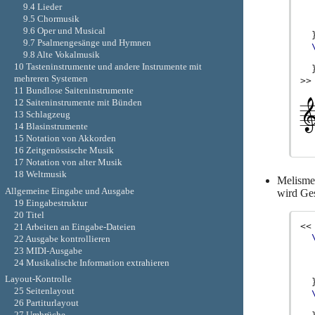
9.4 Lieder
9.5 Chormusik
9.6 Oper und Musical
9.7 Psalmengesänge und Hymnen
9.8 Alte Vokalmusik
10 Tasteninstrumente und andere Instrumente mit
mehreren Systemen
>>
11 Bundlose Saiteninstrumente
12 Saiteninstrumente mit Bünden
13 Schlagzeug
14 Blasinstrumente
15 Notation von Akkorden
16 Zeitgenössische Musik
17 Notation von alter Musik
18 Weltmusik
Melismen
Allgemeine Eingabe und Ausgabe
wird Ges
19 Eingabestruktur
20 Titel
<<
21 Arbeiten an Eingabe-Dateien
22 Ausgabe kontrollieren
23 MIDI-Ausgabe
24 Musikalische Information extrahieren
Layout-Kontrolle
25 Seitenlayout
26 Partiturlayout
27 Umbrüche