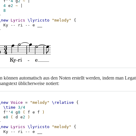
f''
4
g
2
~
|
4
e
2
~
|
8
}
\new
Lyrics
\lyricsto
"melody"
{
Ky
--
ri
--
e
__
}
 können automatisch aus den Noten erstellt werden, indem man Legat
angstext üblicherweise notiert:
\new
Voice
=
"melody"
\relative
{
\time
3/4
f''
4
g
8
(
f
e
f
)
e
8
(
d
e
2
)
}
\new
Lyrics
\lyricsto
"melody"
{
Ky
--
ri
--
e
__