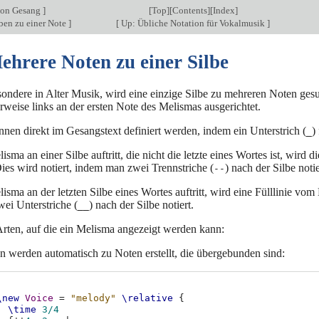
von Gesang
]
[
Top
][
Contents
][
Index
]
ben zu einer Note
]
[
Up: Übliche Notation für Vokalmusik
]
ehrere Noten zu einer Silbe
esondere in Alter Musik, wird eine einzige Silbe zu mehreren Noten ge
weise links an der ersten Note des Melismas ausgerichtet.
nen direkt im Gesangstext definiert werden, indem ein Unterstrich (
)
_
sma an einer Silbe auftritt, die nicht die letzte eines Wortes ist, wird 
ies wird notiert, indem man zwei Trennstriche (
) nach der Silbe notie
--
sma an der letzten Silbe eines Wortes auftritt, wird eine Fülllinie vom
ei Unterstriche (
) nach der Silbe notiert.
__
Arten, auf die ein Melisma angezeigt werden kann:
 werden automatisch zu Noten erstellt, die übergebunden sind:
\new
Voice
=
"melody"
\relative
{
\time
3/4