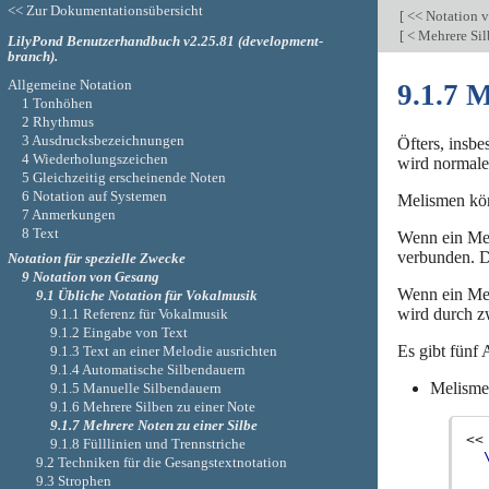
<< Zur Dokumentationsübersicht
[
<< Notation 
[
< Mehrere Sil
LilyPond Benutzerhandbuch v2.25.81 (development-
branch).
Allgemeine Notation
9.1.7 M
1 Tonhöhen
2 Rhythmus
3 Ausdrucksbezeichnungen
Öfters, insb
4 Wiederholungszeichen
wird normaler
5 Gleichzeitig erscheinende Noten
6 Notation auf Systemen
Melismen kön
7 Anmerkungen
8 Text
Wenn ein Meli
verbunden. D
Notation für spezielle Zwecke
9 Notation von Gesang
Wenn ein Meli
9.1 Übliche Notation für Vokalmusik
wird durch zw
9.1.1 Referenz für Vokalmusik
9.1.2 Eingabe von Text
Es gibt fünf 
9.1.3 Text an einer Melodie ausrichten
9.1.4 Automatische Silbendauern
Melismen
9.1.5 Manuelle Silbendauern
9.1.6 Mehrere Silben zu einer Note
9.1.7 Mehrere Noten zu einer Silbe
<<
9.1.8 Fülllinien und Trennstriche
9.2 Techniken für die Gesangstextnotation
9.3 Strophen