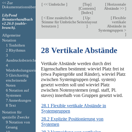
<< Zur
[
<< Umbrüche
]
[
Top
]
[
Horizontale
Dokumentationsübersicht
[
Contents
]
Abstände >>
]
[
Index
]
LilyPond
[
< Eine zusätzliche
[
Up:
[
Flexible
Benutzerhandbuch
Stimme für Umbrüche
Seitenlayout
vertikale
v2.26.0 (stable-
benutzen
]
]
Abstände in
branch).
Systemgruppen >
]
Allgemeine
Notation
1 Tonhöhen
28 Vertikale Abstände
2 Rhythmus
3
Ausdrucksbezeichnungen
Vertikale Abstände werden durch drei
4
Eigenschaften bestimmt: wieviel Platz frei ist
Wiederholungszeichen
(etwa Papiergröße und Ränder), wieviel Platz
5 Gleichzeitig
zwischen Systemgruppen (engl. system)
erscheinende
gesetzt werden soll und wieviel Platz
Noten
zwischen Notensystemen (engl. staff, Pl.
6 Notation auf
staves) innerhalb von Gruppen gesetzt wird.
Systemen
7 Anmerkungen
8 Text
28.1 Flexible vertikale Abstände in
Systemgruppen
Notation für
spezielle Zwecke
28.2 Explizite Positionierung von
9 Notation von
Systemen
Gesang