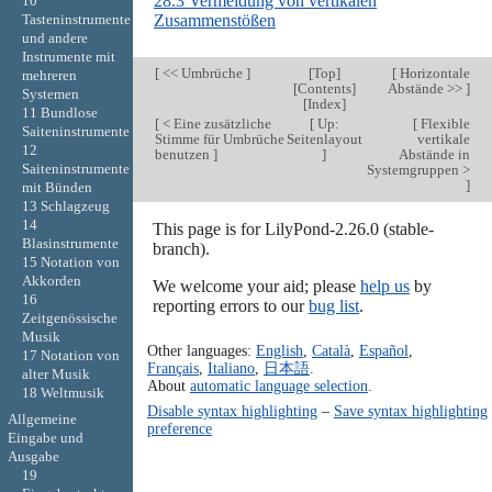
28.3 Vermeidung von vertikalen
10
Zusammenstößen
Tasteninstrumente
und andere
Instrumente mit
[
<< Umbrüche
]
[
Top
]
[
Horizontale
mehreren
[
Contents
]
Abstände >>
]
Systemen
[
Index
]
11 Bundlose
[
< Eine zusätzliche
[
Up:
[
Flexible
Saiteninstrumente
Stimme für Umbrüche
Seitenlayout
vertikale
12
benutzen
]
]
Abstände in
Saiteninstrumente
Systemgruppen >
]
mit Bünden
13 Schlagzeug
14
This page is for LilyPond-2.26.0 (stable-
Blasinstrumente
branch).
15 Notation von
Akkorden
We welcome your aid; please
help us
by
16
reporting errors to our
bug list
.
Zeitgenössische
Musik
Other languages:
English
,
Català
,
Español
,
17 Notation von
Français
,
Italiano
,
日本語
.
alter Musik
About
automatic language selection
.
18 Weltmusik
Disable syntax highlighting
–
Save syntax highlighting
Allgemeine
preference
Eingabe und
Ausgabe
19