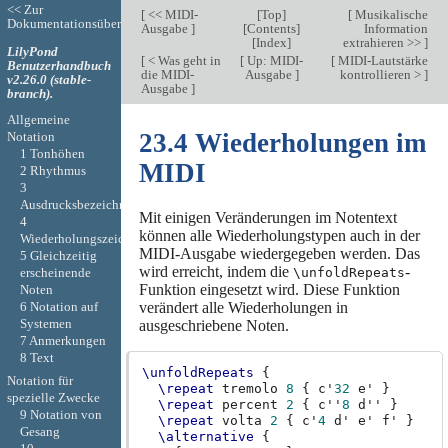
<< Zur
[
<< MIDI-
[
Top
]
[
Musikalische
Dokumentationsübersicht
Ausgabe
]
[
Contents
]
Information
[
Index
]
extrahieren >>
]
LilyPond
[
< Was geht in
[
Up: MIDI-
[
MIDI-Lautstärke
Benutzerhandbuch
die MIDI-
Ausgabe
]
kontrollieren >
]
v2.26.0 (stable-
Ausgabe
]
branch).
Allgemeine
23.4 Wiederholungen im
Notation
1 Tonhöhen
MIDI
2 Rhythmus
3
Ausdrucksbezeichnungen
Mit einigen Veränderungen im Notentext
4
können alle Wiederholungstypen auch in der
Wiederholungszeichen
MIDI-Ausgabe wiedergegeben werden. Das
5 Gleichzeitig
wird erreicht, indem die
-
erscheinende
\unfoldRepeats
Funktion eingesetzt wird. Diese Funktion
Noten
6 Notation auf
verändert alle Wiederholungen in
Systemen
ausgeschriebene Noten.
7 Anmerkungen
8 Text
\unfoldRepeats
{
Notation für
\repeat
tremolo
8
{
c'
32
e'
}
spezielle Zwecke
\repeat
percent
2
{
c''
8
d''
}
9 Notation von
\repeat
volta
2
{
c'
4
d'
e'
f'
}
Gesang
\alternative
{