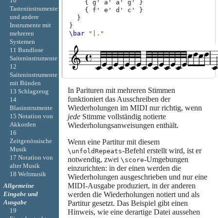
10
{
g'
a'
a'
g'
}
Tasteninstrumente
{
f'
e'
d'
c'
}
und andere
}
Instrumente mit
}
mehreren
\bar
"|."
Systemen
11 Bundlose
Saiteninstrumente
12
Saiteninstrumente
mit Bünden
In Parituren mit mehreren Stimmen
13 Schlagzeug
funktioniert das Ausschreiben der
14
Wiederholungen im MIDI nur richtig, wenn
Blasinstrumente
jede
Stimme vollständig notierte
15 Notation von
Akkorden
Wiederholungsanweisungen enthält.
16
Zeitgenössische
Wenn eine Partitur mit diesem
Musik
-Befehl erstellt wird, ist er
\unfoldRepeats
17 Notation von
notwendig, zwei
-Umgebungen
\score
alter Musik
einzurichten: in der einen werden die
18 Weltmusik
Wiederholungen ausgeschrieben und nur eine
MIDI-Ausgabe produziert, in der anderen
Allgemeine
werden die Wiederholungen notiert und als
Eingabe und
Ausgabe
Partitur gesetzt. Das Beispiel gibt einen
19
Hinweis, wie eine derartige Datei aussehen