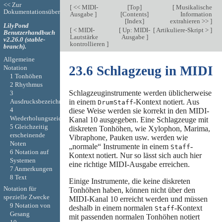
<< Zur
[
<< MIDI-
[
Top
]
[
Musikalische
Dokumentationsübersicht
Ausgabe
]
[
Contents
]
Information
[
Index
]
extrahieren >>
]
LilyPond
[
< MIDI-
[
Up: MIDI-
[
Artikuliere-Skript >
]
Benutzerhandbuch
Lautstärke
Ausgabe
]
v2.26.0 (stable-
kontrollieren
]
branch).
Allgemeine
23.6 Schlagzeug in MIDI
Notation
1 Tonhöhen
2 Rhythmus
Schlagzeuginstrumente werden üblicherweise
3
Ausdrucksbezeichnungen
in einem
-Kontext notiert. Aus
DrumStaff
4
diese Weise werden sie korrekt in den MIDI-
Wiederholungszeichen
Kanal 10 ausgegeben. Eine Schlagzeuge mit
5 Gleichzeitig
diskreten Tonhöhen, wie Xylophon, Marima,
erscheinende
Vibraphone, Pauken usw. werden wie
Noten
„normale“ Instrumente in einem
-
Staff
6 Notation auf
Kontext notiert. Nur so lässt sich auch hier
Systemen
eine richtige MIDI-Ausgabe erreichen.
7 Anmerkungen
8 Text
Einige Instrumente, die keine diskreten
Notation für
Tonhöhen haben, können nicht über den
spezielle Zwecke
MIDI-Kanal 10 erreicht werden und müssen
9 Notation von
deshalb in einem normalen
-Kontext
Staff
Gesang
mit passenden normalen Tonhöhen notiert