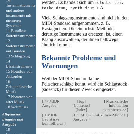
10
werden. Es handelt sich um
melodic tom,
Tasteninstrumente
u. A.
taiko drum, synth drum
und andere
Instrumente mit
Viele Schlagzeuginstrumente sind nicht in den
mehreren
MIDI-Standard aufgenommen, z. B.
Systemen
Kastagnetten. Die einfachste Methode,
11 Bundlose
derartige Instrumente zu ersetzen, ist, einen
Saiteninstrumente
Klang auszuwählen, der ihnen halbwegs
12
ähnlich kommt.
Saiteninstrumente
mit Bünden
13 Schlagzeug
Bekannte Probleme und
14
Warnungen
Blasinstrumente
15 Notation von
Akkorden
Weil der MIDI-Standard keine
16
Peitschenschläge kennt, wird ein Schlagstock
Zeitgenössische
(sidestick) für diesen Zweck eingesetzt.
Musik
17 Notation von
[
<< MIDI-
[
Top
]
[
Musikalische
alter Musik
Ausgabe
]
[
Contents
]
Information
18 Weltmusik
[
Index
]
extrahieren >>
]
Allgemeine
[
< MIDI-
[
Up: MIDI-
[
Artikuliere-Skript >
]
Eingabe und
Lautstärke
Ausgabe
]
kontrollieren
]
Ausgabe
19