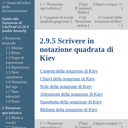
<< Torna all'indice
[
<< Notazione
[
Top
]
[
Input e output >>
della
specialistica
]
[
Contents
]
]
documentazione
[
Index
]
[
< Legature di neumi
[
Up:
[
Contesti della
Guida alla
quadrati gregoriani
]
Notazione
notazione di Kiev
Notazione di
antica
]
>
]
LilyPond v2.26.0
(stable-branch).
1 Notazione
2.9.5 Scrivere in
musicale
notazione quadrata di
1.1 Altezze
1.2 Ritmi
Kiev
1.3 Segni di
espressione
1.4 Ripetizioni
Contesti della notazione di Kiev
1.5 Note
simultanee
Chiavi della notazione di Kiev
1.6 Notazione
Note della notazione di Kiev
del rigo
1.7 Note
Alterazioni della notazione di Kiev
editoriali
1.8 Testo
Stanghetta della notazione di Kiev
2 Notazione
Melismi della notazione di Kiev
specialistica
2.1 Musica
vocale
[
<< Notazione
[
Top
]
[
Input e output >>
specialistica
]
[
Contents
]
]
2.2 Tastiera e