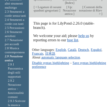
[
Index
]
altri strumenti
[
< Legature di neumi
[
Up:
[
Contesti della
multirigo
quadrati gregoriani
]
Notazione
notazione di Kiev
2.3 Strumenti a
antica
]
>
]
corde senza tasti
2.4 Strumenti a
This page is for LilyPond-2.26.0 (stable-
corde con tasti
branch).
2.5 Percussioni
2.6 Strumenti
We welcome your aid; please
help us
by
aerofoni
reporting errors to our
bug list
.
2.7 Notazione
per accordi
2.8 Musica
Other languages:
English
,
Català
,
Deutsch
,
Español
,
contemporanea
Français
,
日本語
.
2.9 Notazione
About
automatic language selection
.
antica
Disable syntax highlighting
–
Save syntax highlighting
2.9.1
preference
Panoramica
degli stili
supportati
2.9.2
Notazione
antica –
funzionalità
comuni
2.9.3 Scrivere
la musica