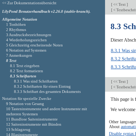
<< Zur Dokumentationsübersicht
[
<< Text
]
[
< Textbeschri
LilyPond Benutzerhandbuch v2.26.0 (stable-branch).
Allgemeine Notation
8.3 Sch
1 Tonhöhen
2 Rhythmus
3 Ausdrucksbezeichnungen
Dieser Abschn
4 Wiederholungszeichen
5 Gleichzeitig erscheinende Noten
6 Notation auf Systemen
8.3.1 Was sin
7 Anmerkungen
8.3.2 Schrift
8 Text
8.1 Text eingeben
8.3.3 Schrif
8.2 Text formatieren
8.3 Schriftarten
8.3.1 Was sind Schriftarten
[
<< Text
]
8.3.2 Schriftarten für einen Eintrag
[
< Textbeschri
8.3.3 Schriftart des gesamten Dokuments
Notation für spezielle Zwecke
This page is 
9 Notation von Gesang
10 Tasteninstrumente und andere Instrumente mit
We welcome y
mehreren Systemen
11 Bundlose Saiteninstrumente
Other language
12 Saiteninstrumente mit Bünden
About
automati
13 Schlagzeug
Disable syntax 
14 Blasinstrumente