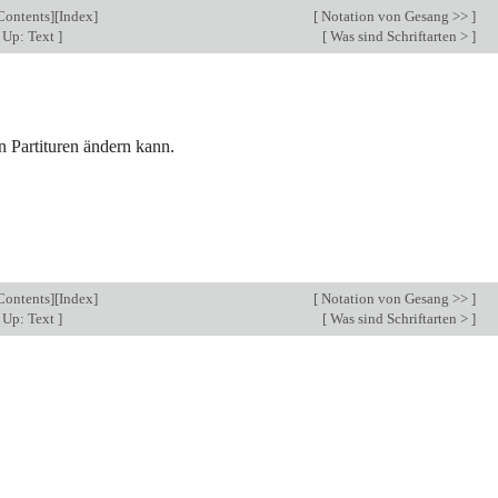
Contents
][
Index
]
[
Notation von Gesang >>
]
Up: Text
]
[
Was sind Schriftarten >
]
n Partituren ändern kann.
Contents
][
Index
]
[
Notation von Gesang >>
]
Up: Text
]
[
Was sind Schriftarten >
]