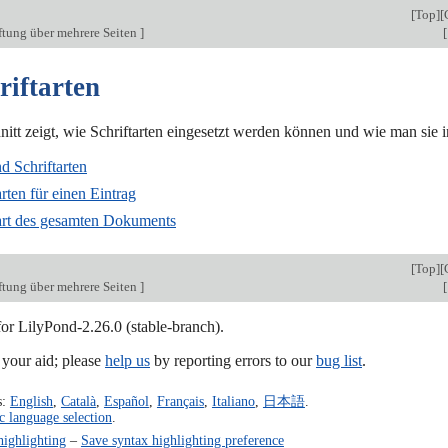
[
Top
][
ftung über mehrere Seiten
]
[
riftarten
itt zeigt, wie Schriftarten eingesetzt werden können und wie man sie i
d Schriftarten
arten für einen Eintrag
tart des gesamten Dokuments
[
Top
][
ftung über mehrere Seiten
]
[
for LilyPond-2.26.0 (stable-branch).
our aid; please
help us
by reporting errors to our
bug list
.
s:
English
,
Català
,
Español
,
Français
,
Italiano
,
日本語
.
c language selection
.
highlighting
–
Save syntax highlighting preference