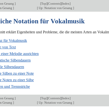
von Gesang
]
[
Top
][
Contents
][
Index
]
on Gesang
]
[
Up: Notation von Gesang
]
liche Notation für Vokalmusik
nitt erklärt Eigenheiten und Probleme, die die meisten Arten an Voka
nz für Vokalmusik
e von Text
 einer Melodie ausrichten
tische Silbendauern
le Silbendauern
e Silben zu einer Note
e Noten zu einer Silbe
ien und Trennstriche
von Gesang
]
[
Top
][
Contents
][
Index
]
on Gesang
]
[
Up: Notation von Gesang
]