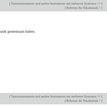
[
Tasteninstrumente und andere Instrumente mit mehreren Systemen >>
]
[
Referenz für Vokalmusik >
]
lmusik gemeinsam haben.
[
Tasteninstrumente und andere Instrumente mit mehreren Systemen >>
]
[
Referenz für Vokalmusik >
]