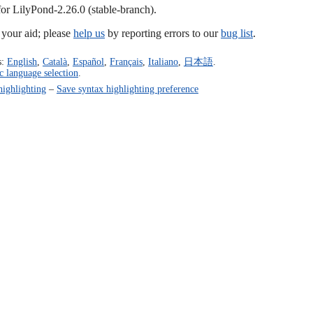
for LilyPond-2.26.0 (stable-branch).
our aid; please
help us
by reporting errors to our
bug list
.
s:
English
,
Català
,
Español
,
Français
,
Italiano
,
日本語
.
c language selection
.
highlighting
–
Save syntax highlighting preference