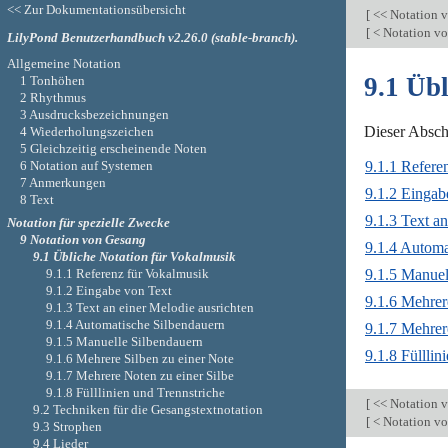
<< Zur Dokumentationsübersicht
[
<< Notation 
[
< Notation v
LilyPond Benutzerhandbuch v2.26.0 (stable-branch).
Allgemeine Notation
9.1 Üb
1 Tonhöhen
2 Rhythmus
3 Ausdrucksbezeichnungen
Dieser Absch
4 Wiederholungszeichen
5 Gleichzeitig erscheinende Noten
6 Notation auf Systemen
9.1.1 Refere
7 Anmerkungen
9.1.2 Eingab
8 Text
9.1.3 Text an
Notation für spezielle Zwecke
9 Notation von Gesang
9.1.4 Automa
9.1 Übliche Notation für Vokalmusik
9.1.5 Manuel
9.1.1 Referenz für Vokalmusik
9.1.2 Eingabe von Text
9.1.6 Mehrer
9.1.3 Text an einer Melodie ausrichten
9.1.4 Automatische Silbendauern
9.1.7 Mehrer
9.1.5 Manuelle Silbendauern
9.1.8 Fülllin
9.1.6 Mehrere Silben zu einer Note
9.1.7 Mehrere Noten zu einer Silbe
9.1.8 Fülllinien und Trennstriche
[
<< Notation 
9.2 Techniken für die Gesangstextnotation
[
< Notation v
9.3 Strophen
9.4 Lieder