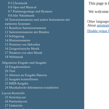
This page is 
9.5 Chormusik
9.6 Oper und Musical
We welcome y
9.7 Psalmengesänge und Hymnen
9.8 Alte Vokalmusik
10 Tasteninstrumente und andere Instrumente mit
Other language
mehreren Systemen
About
automati
11 Bundlose Saiteninstrumente
Disable syntax 
12 Saiteninstrumente mit Bünden
13 Schlagzeug
14 Blasinstrumente
15 Notation von Akkorden
16 Zeitgenössische Musik
17 Notation von alter Musik
18 Weltmusik
Allgemeine Eingabe und Ausgabe
19 Eingabestruktur
20 Titel
21 Arbeiten an Eingabe-Dateien
22 Ausgabe kontrollieren
23 MIDI-Ausgabe
24 Musikalische Information extrahieren
Layout-Kontrolle
25 Seitenlayout
26 Partiturlayout
27 Umbrüche