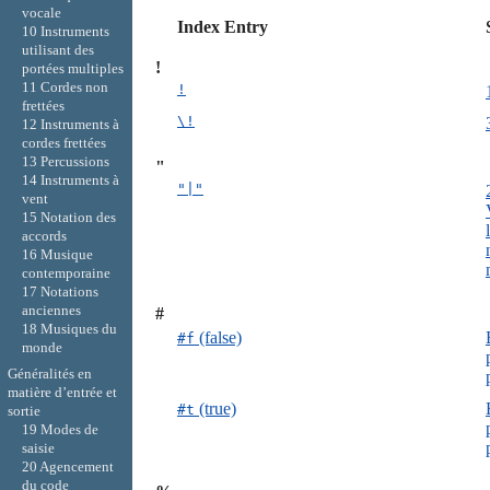
vocale
Index Entry
10 Instruments
utilisant des
!
portées multiples
11 Cordes non
!
frettées
\!
12 Instruments à
cordes frettées
13 Percussions
"
14 Instruments à
"|"
vent
15 Notation des
accords
16 Musique
contemporaine
17 Notations
anciennes
#
18 Musiques du
(false)
#f
monde
Généralités en
matière d’entrée et
(true)
#t
sortie
19 Modes de
saisie
20 Agencement
du code