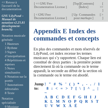
<< Retour à
[
<< GNU Free
[
Top
][
Contents
]
[
l'accueil de la
Documentation License
]
[
Index
]
>>
documentation
]
[
< GNU Free
[
Up: Commandes
[ >
GNU LilyPond –
Documentation License
]
pour
markups
]
]
Manuel de
notation v2.25.81
(development-
branch).
Appendix E Index des
Notation musicale
commandes et concepts
générale
1 Hauteurs
2 Rythme
En plus des commandes et mots réservés de
3 Signes
LilyPond, cet index recense les termes
d’interprétation
musicaux qui s’y rapportent. Chaque lien est
4 Répétitions et
constitué de deux parties : la première pointe
reprises
directement là où la commande ou le terme
5 Notes
apparaît, la seconde au début de la section où
simultanées
la commande ou le terme est abordé.
6 Notation sur la
portée
Jump
!
"
#
%
'
(
)
*
,
-
.
/
1
7 Annotations
to:
8
:
<
=
>
?
[
\
]
^
_
|
éditoriales
~
8 Texte
A
B
C
D
E
F
G
H
I
J
Notation
K
L
M
N
O
P
Q
R
S
T
spécialisée
U
V
W
X
À
É
9 Musique