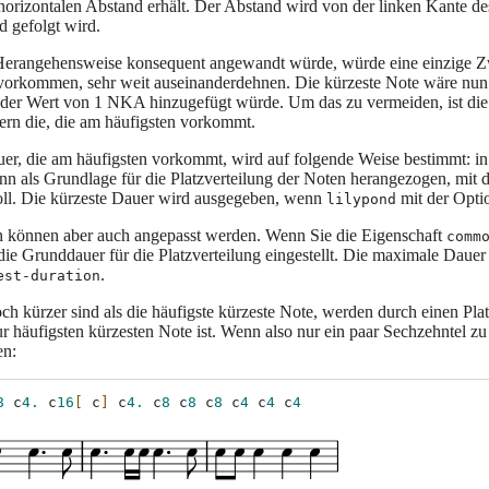
 horizontalen Abstand erhält. Der Abstand wird von der linken Kante de
 gefolgt wird.
erangehensweise konsequent angewandt würde, würde eine einzige Zweiu
vorkommen, sehr weit auseinanderdehnen. Die kürzeste Note wäre nun 
 der Wert von 1 NKA hinzugefügt würde. Um das zu vermeiden, ist die kü
dern die, die am häufigsten vorkommt.
er, die am häufigsten vorkommt, wird auf folgende Weise bestimmt: in 
nn als Grundlage für die Platzverteilung der Noten herangezogen, mit 
soll. Die kürzeste Dauer wird ausgegeben, wenn
mit der Opt
lilypond
 können aber auch angepasst werden. Wenn Sie die Eigenschaft
comm
die Grunddauer für die Platzverteilung eingestellt. Die maximale Dauer
.
est-duration
ch kürzer sind als die häufigste kürzeste Note, werden durch einen Plat
r häufigsten kürzesten Note ist. Wenn also nur ein paar Sechzehntel 
en:
8
c
4.
c
16
[
c
]
c
4.
c
8
c
8
c
8
c
4
c
4
c
4