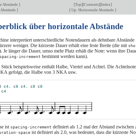
le Abstände
]
[
Top
][
Contents
][
Index
]
e Abstände
]
[
Up: Horizontale Abstände
]
berblick über horizontale Abstände
ine interpretiert unterschiedliche Notendauern als dehnbare Abstände 
ürzere weniger. Die kürzeste Dauer erhält eine feste Breite (die mit
sho
 Je länger die Dauer, umso mehr Platz erhält die Note: wenn ihre Daue
bestimmt werden kann).
spacing-increment
 Stück beispielsweise enthält Halbe, Viertel und Achtel. Die Achtelno
NKA gefolgt, die Halbe von 3 NKA usw.
8
c
4.
c
8
c
4.
c
8
c
8
c
4
e ist
definiert als 1.2 mal der Abstand zwischen 
spacing-increment
ist definiert als 2.0, was bedeutet, dass die kürzeste 
uration-space