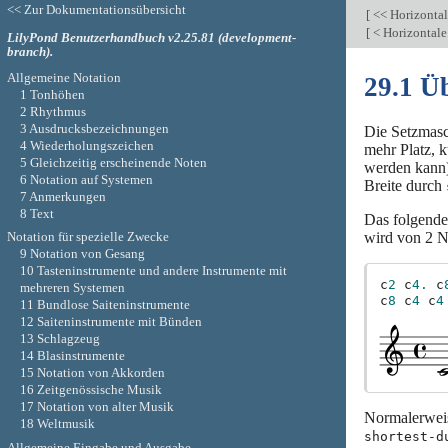
<< Zur Dokumentationsübersicht
[
<< Horizonta
[
< Horizontal
LilyPond Benutzerhandbuch v2.25.81 (development-
branch).
Allgemeine Notation
29.1 Ü
1 Tonhöhen
2 Rhythmus
3 Ausdrucksbezeichnungen
Die Setzmasch
4 Wiederholungszeichen
mehr Platz, k
5 Gleichzeitig erscheinende Noten
werden kann).
6 Notation auf Systemen
Breite durch
7 Anmerkungen
8 Text
Das folgende
wird von 2 
Notation für spezielle Zwecke
9 Notation von Gesang
10 Tasteninstrumente und andere Instrumente mit
c
2
c
4.
c
mehreren Systemen
c
8
c
4
c
4
11 Bundlose Saiteninstrumente
12 Saiteninstrumente mit Bünden
13 Schlagzeug
14 Blasinstrumente
15 Notation von Akkorden
16 Zeitgenössische Musik
17 Notation von alter Musik
Normalerweis
18 Weltmusik
shortest-d
Allgemeine Eingabe und Ausgabe