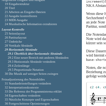
)
increment
19 Eingabestruktur
NKA Abstand
20 Titel
21 Arbeiten an Eingabe-Dateien
Wenn diese H
22 Ausgabe kontrollieren
Sechzehntel 
23 MIDI-Ausgabe
an jede Note
24 Musikalische Information extrahieren
Partitur, son
Layout-Kontrolle
25 Seitenlayout
Die Notendau
26 Partiturlayout
Note wird da
27 Umbrüche
kürzer sein 
28 Vertikale Abstände
29 Horizontale Abstände
Diese Dauern
29.1 Überblick über horizontale Abstände
wird hiermit 
29.2 Eine neuer Bereich mit anderen Abständen
base-short
29.3 Horizontale Abstände verändern
29.4 Zeilenlänge
Noten, die no
29.5 Proportionale Notation
Beziehung zu
30 Die Musik auf weniger Seiten zwingen
gefolgt werd
Feinadjustierung des Notenbildes
31 Standardeinstellungen verändern
c
2
c
4.
c
32 Interpretationskontexte
33 Die Referenz der Programminterna erklärt
34 Eigenschaften verändern
35 Nützliche Konzepte und Eigenschaften
36 Fortgeschrittene Optimierungen