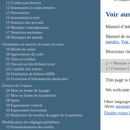
11 Cordes non frettées
12 Instruments à cordes frettées
13 Percussions
Voir aus
14 Instruments à vent
15 Notation des accords
Manuel d’init
16 Musique contemporaine
17 Notations anciennes
Manuel de no
18 Musiques du monde
paroles
,
Vue 
Généralités en matière d’entrée et sortie
19 Modes de saisie
Morceaux cho
20 Agencement du code
21 Titres et entêtes
[
<< Musique v
22 Travail sur des fichiers texte
[
< Chansons
]
23 Contrôle des sorties
24 Génération de fichiers MIDI
25 Extraction d’informations musicales
This page is
Gestion de l’espace
We welcome y
26 Mise en forme de la page
27 Mise en forme de la partition
28 Sauts
Other language
29 Espacement vertical
About
automati
30 Espacement horizontal
Disable syntax 
31 Réduction du nombre de pages de la partition
Modification des réglages prédéfinis
32 Personnalisation des sorties