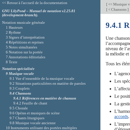
<< Retour à l'accueil de la documentation
[
<< Musique v
[
< Chansons
]
GNU LilyPond – Manuel de notation v2.25.81
(development-branch).
Notation musicale générale
9.4.1 
1 Hauteurs
2 Rythme
3 Signes d’interprétation
Une chanson s
4 Répétitions et reprises
l’accompagnem
5 Notes simultanées
niveau de l’a
6 Notation sur la portée
la mélodie et
7 Annotations éditoriales
8 Texte
Tous les élém
Notation spécialisée
L’agence
9 Musique vocale
9.1 Vue d’ensemble de la musique vocale
Les spéc
9.2 Situations particulières en matière de paroles
L’affect
9.3 Couplets
9.4 Chansons
Le posit
9.4.1 Références en matière de chanson
9.4.2 Feuille de chant
La gesti
9.5 Chorale
L’harmon
9.6 Opéras et musiques de scène
accords
.
9.7 Chants liturgiques
9.8 Musique vocale ancienne
L’impres
10 Instruments utilisant des portées multiples
d’étique