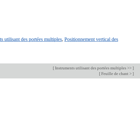
s utilisant des portées multiples
,
Positionnement vertical des
[
Instruments utilisant des portées multiples >>
]
[
Feuille de chant >
]