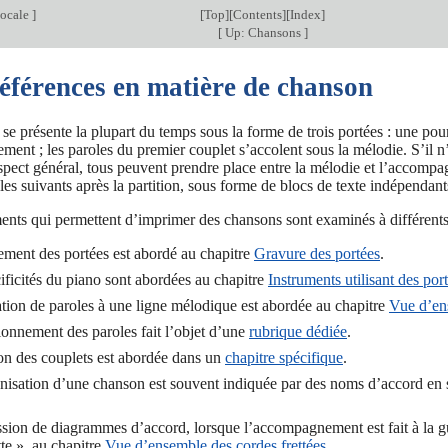
ocale
]
[
Top
][
Contents
][
Index
]
[
Up: Chansons
]
Références en matière de chanson
e présente la plupart du temps sous la forme de trois portées : une po
ent ; les paroles du premier couplet s’accolent sous la mélodie. S’il n’
spect général, tous peuvent prendre place entre la mélodie et l’accompa
 les suivants après la partition, sous forme de blocs de texte indépendant
ents qui permettent d’imprimer des chansons sont examinés à différent
ment des portées est abordé au chapitre
Gravure des portées
.
ificités du piano sont abordées au chapitre
Instruments utilisant des por
ation de paroles à une ligne mélodique est abordée au chapitre
Vue d’en
ionnement des paroles fait l’objet d’une
rubrique dédiée
.
on des couplets est abordée dans un
chapitre spécifique
.
isation d’une chanson est souvent indiquée par des noms d’accord en 
sion de diagrammes d’accord, lorsque l’accompagnement est fait à la gui
tte », au chapitre
Vue d’ensemble des cordes frettées
.