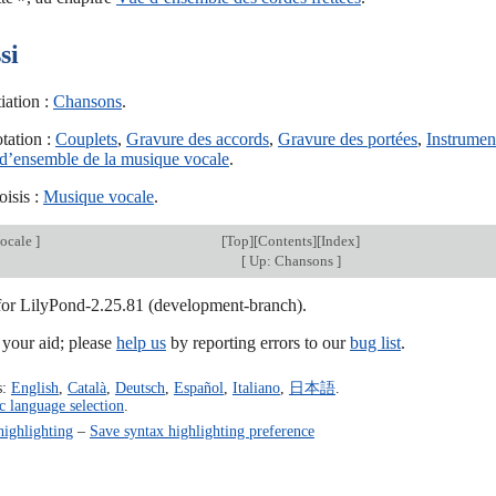
si
iation :
Chansons
.
tation :
Couplets
,
Gravure des accords
,
Gravure des portées
,
Instrument
d’ensemble de la musique vocale
.
isis :
Musique vocale
.
ocale
]
[
Top
][
Contents
][
Index
]
[
Up: Chansons
]
 for LilyPond-2.25.81 (development-branch).
our aid; please
help us
by reporting errors to our
bug list
.
s:
English
,
Català
,
Deutsch
,
Español
,
Italiano
,
日本語
.
c language selection
.
highlighting
–
Save syntax highlighting preference