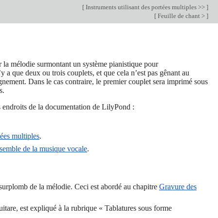
[
Instruments utilisant des portées multiples >>
]
[
Feuille de chant >
]
ur la mélodie surmontant un système pianistique pour
y a que deux ou trois couplets, et que cela n’est pas gênant au
gnement. Dans le cas contraire, le premier couplet sera imprimé sous
s.
s endroits de la documentation de LilyPond :
tées multiples
.
semble de la musique vocale
.
surplomb de la mélodie. Ceci est abordé au chapitre
Gravure des
tare, est expliqué à la rubrique « Tablatures sous forme