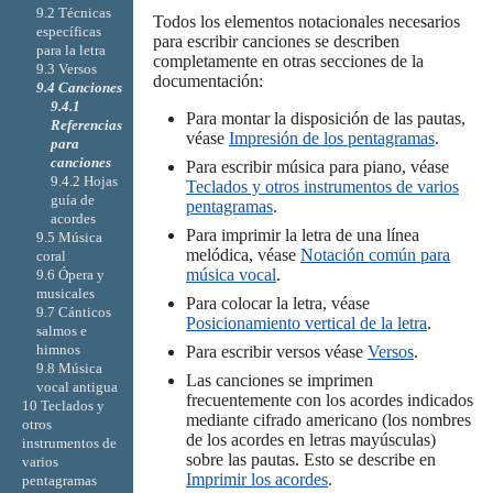
9.2 Técnicas
Todos los elementos notacionales necesarios
específicas
para escribir canciones se describen
para la letra
completamente en otras secciones de la
9.3 Versos
documentación:
9.4 Canciones
9.4.1
Para montar la disposición de las pautas,
Referencias
véase
Impresión de los pentagramas
.
para
canciones
Para escribir música para piano, véase
9.4.2 Hojas
Teclados y otros instrumentos de varios
guía de
pentagramas
.
acordes
Para imprimir la letra de una línea
9.5 Música
melódica, véase
Notación común para
coral
música vocal
.
9.6 Ópera y
musicales
Para colocar la letra, véase
9.7 Cánticos
Posicionamiento vertical de la letra
.
salmos e
himnos
Para escribir versos véase
Versos
.
9.8 Música
Las canciones se imprimen
vocal antigua
frecuentemente con los acordes indicados
10 Teclados y
mediante cifrado americano (los nombres
otros
de los acordes en letras mayúsculas)
instrumentos de
sobre las pautas. Esto se describe en
varios
Imprimir los acordes
.
pentagramas