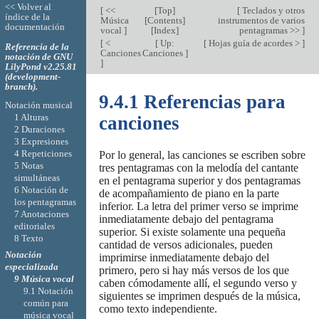
<< Volver al
[
<<
[
Top
]
[
Teclados y otros
índice de la
Música
[
Contents
]
instrumentos de varios
documentación
vocal
]
[
Index
]
pentagramas >>
]
[
<
[
Up:
[
Hojas guía de acordes >
]
Referencia de la
Canciones
Canciones
]
notación de GNU
]
LilyPond v2.25.81
(development-
branch).
9.4.1 Referencias para
Notación musical
1 Alturas
canciones
2 Duraciones
3 Expresiones
4 Repeticiones
Por lo general, las canciones se escriben sobre
5 Notas
tres pentagramas con la melodía del cantante
simultáneas
en el pentagrama superior y dos pentagramas
6 Notación de
de acompañamiento de piano en la parte
los pentagramas
inferior. La letra del primer verso se imprime
7 Anotaciones
inmediatamente debajo del pentagrama
editoriales
superior. Si existe solamente una pequeña
8 Texto
cantidad de versos adicionales, pueden
Notación
imprimirse inmediatamente debajo del
especializada
primero, pero si hay más versos de los que
9 Música vocal
caben cómodamente allí, el segundo verso y
9.1 Notación
siguientes se imprimen después de la música,
común para
como texto independiente.
música vocal