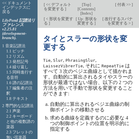
<< ドキュメント
[
<< デフォルト
[
Top
]
[
付表 >>
]
インデックスに
を変更する
]
[
Contents
]
戻る
[
Index
]
[
< 形状を変更す
[
Up: 形状を
[
改行するスパナ
LilyPond 記譜法リ
る
]
変更する
]
を変更する >
]
ファレンス
v2.25.81
(development-
タイとスラーの形状を変
branch).
更する
1 音楽記譜法
1.1 ピッチ
1.2 リズム
,
,
,
Tie
Slur
PhrasingSlur
1.3 発想記号
, それに
は
LaissezVibrerTie
RepeatTie
1.4 繰り返し
すべて 3 次のベジエ曲線として描かれま
1.5 同時進行す
す。自動的に算出されるタイやスラーの
る音符
形状が最適ではない場合、以下の 2 つの
1.6 譜の記譜法
方法を用いて手動で形状を変更すること
1.7 編集者の注
釈
ができます:
1.8 テキスト
自動的に算出されるベジエ曲線の制
2 専門的な記譜法
御ポイントの移動させる
2.1 声楽
2.2 キーボード
求める曲線を定義するのに必要な 4
と他の複数譜の
つの制御ポイントの位置を明示的に
楽器
指定する
2.3 フレットの
無い弦楽器