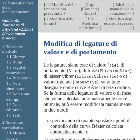
<< Torna all'indice
[
<< Modifica delle
[
Top
]
[
Tabelle del
della
impostazioni
[
Contents
]
manuale della
documentazione
predefinite
]
[
Index
]
notazione >>
]
[
< Modifica delle
[
Up:
[
Modifica degli
Guida alla
forme
]
Modifica
estensori spezzati
Notazione di
delle forme
]
>
]
LilyPond v2.25.81
(development-
branch).
Modifica di legature di
1 Notazione
valore e di portamento
musicale
1.1 Altezze
1.2 Ritmi
Le legature, siano esse di valore (
), di
Tie
1.3 Segni di
portamento (
), di frase (
),
Slur
PhrasingSlur
espressione
di laisser-vibrer (
) o di
LaissezVibrerTie
1.4 Ripetizioni
valore ripetute (
), sono tutte
RepeatTie
1.5 Note
disegnate come curve Bézier di terzo ordine.
simultanee
Se la forma della legatura di valore o di frase
1.6 Notazione
che viene calcolata automaticamente non è
del rigo
ottimale, può essere modificata manualmente
1.7 Note
in due modi:
editoriali
1.8 Testo
specificando di quanto spostare i punti di
2 Notazione
controllo della curva Bézier calcolata
specialistica
automaticamente, o
2.1 Musica
vocale
specificando esplicitamente le posizioni dei