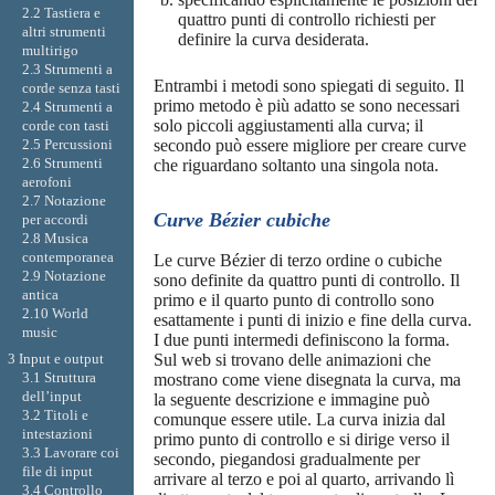
2.2 Tastiera e
quattro punti di controllo richiesti per
altri strumenti
definire la curva desiderata.
multirigo
2.3 Strumenti a
Entrambi i metodi sono spiegati di seguito. Il
corde senza tasti
primo metodo è più adatto se sono necessari
2.4 Strumenti a
solo piccoli aggiustamenti alla curva; il
corde con tasti
2.5 Percussioni
secondo può essere migliore per creare curve
2.6 Strumenti
che riguardano soltanto una singola nota.
aerofoni
2.7 Notazione
Curve Bézier cubiche
per accordi
2.8 Musica
contemporanea
Le curve Bézier di terzo ordine o cubiche
2.9 Notazione
sono definite da quattro punti di controllo. Il
antica
primo e il quarto punto di controllo sono
2.10 World
esattamente i punti di inizio e fine della curva.
music
I due punti intermedi definiscono la forma.
3 Input e output
Sul web si trovano delle animazioni che
3.1 Struttura
mostrano come viene disegnata la curva, ma
dell’input
la seguente descrizione e immagine può
3.2 Titoli e
comunque essere utile. La curva inizia dal
intestazioni
primo punto di controllo e si dirige verso il
3.3 Lavorare coi
secondo, piegandosi gradualmente per
file di input
arrivare al terzo e poi al quarto, arrivando lì
3.4 Controllo