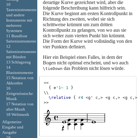
derartige Kurve gezeichnet wird, aber die
10
folgende Beschreibung kann hilfreich sein.
Tasteninstrumente
Die Kurve beginnt am ersten Kontrollpunkt in
und andere
Richtung des zweiten, wobei sie sich
Instrumente mit
schrittweise krümmt um zum dritten
mehreren
Kontrollpunkt zu gelangen, von wo aus sie
Systemen
sich weiter zum vierten Punkt hin krümmt.
11 Bundlose
Die Form der Kurve wird vollständig von den
Saiteninstrumente
vier Punkten definiert.
12
Saiteninstrumente
Hier ein Beispiel eines Falles, in dem der
mit Bünden
13 Schlagzeug
Bogen nicht optimal erscheint, und wo auch
14
das Problem nicht lösen würde.
\tieDown
Blasinstrumente
15 Notation von
<<
Akkorden
{
e'
1
~
1
}
16
\\
Zeitgenössische
\relative
{
r
4
<
g'
c,
>
<
g
c,
>
<
g
c,
>
Musik
>>
17 Notation von
alter Musik
18 Weltmusik
Allgemeine
Eingabe und
Ausgabe
19