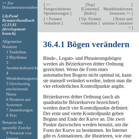
<< Zur
[
<<
[
Top
]
[
Dokumentationsübersicht
Fortgeschrittene
[
Contents
]
Musikfunktionen
Optimierungen
]
[
Index
]
benutzen >>
]
LilyPond
[
< Formen
[
Up: Formen
[
Reine und
Benutzerhandbuch
verändern
]
verändern
]
unreine Container
v2.25.81
>
]
(development-
branch).
Allgemeine
36.4.1 Bögen verändern
Notation
1 Tonhöhen
2 Rhythmus
Binde-, Legato- und Phrasierungsbögen
3
werden als Bézierkurven dritter Ordnung
Ausdrucksbezeichnungen
gezeichnet. Wenn die Form eines
4
automatischen Bogens nicht optimal ist, kann
Wiederholungszeichen
sie manuell verändert werdne, indem man die
5 Gleichzeitig
vier erforderlichen Kontrollpunkte angibt.
erscheinende
Noten
Bézierkurven dritter Ordnung (auch als
6 Notation auf
quadratische Bézierkurven bezeichnet)
Systemen
werden durch vier Kontrollpunkte definiert.
7 Anmerkungen
Der erste und vierte Kontrollpunkt geben
8 Text
Beginn und Ende der Kurve an. Die zwei
Notation für
Punkte dazwischen werden benutzt, um die
spezielle Zwecke
Form der Kurve zu bestimmen. Im Internet
9 Notation von
gibt es Animationen, die illustrieren, wie eine
Gesang