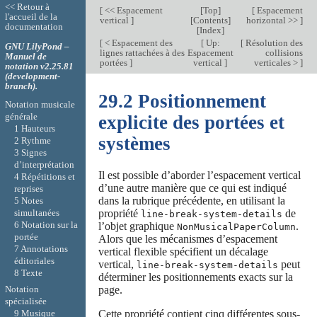
<< Retour à
[
<< Espacement
[
Top
]
[
Espacement
l'accueil de la
vertical
]
[
Contents
]
horizontal >>
]
documentation
[
Index
]
[
< Espacement des
[
Up:
[
Résolution des
GNU LilyPond –
lignes rattachées à des
Espacement
collisions
Manuel de
portées
]
vertical
]
verticales >
]
notation v2.25.81
(development-
branch).
29.2 Positionnement
Notation musicale
générale
explicite des portées et
1 Hauteurs
systèmes
2 Rythme
3 Signes
d’interprétation
Il est possible d’aborder l’espacement vertical
4 Répétitions et
d’une autre manière que ce qui est indiqué
reprises
dans la rubrique précédente, en utilisant la
5 Notes
simultanées
propriété
de
line-break-system-details
6 Notation sur la
l’objet graphique
.
NonMusicalPaperColumn
portée
Alors que les mécanismes d’espacement
7 Annotations
vertical flexible spécifient un décalage
éditoriales
vertical,
peut
line-break-system-details
8 Texte
déterminer les positionnements exacts sur la
page.
Notation
spécialisée
Cette propriété contient cinq différentes sous-
9 Musique