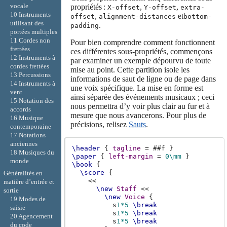
vocale
propriétés :
,
,
X-offset
Y-offset
extra-
10 Instruments
,
et
offset
alignment-distances
bottom-
utilisant des
.
padding
portées multiples
11 Cordes non
Pour bien comprendre comment fonctionnent
frettées
ces différentes sous-propriétés, commençons
12 Instruments à
par examiner un exemple dépourvu de toute
cordes frettées
mise au point. Cette partition isole les
13 Percussions
informations de saut de ligne ou de page dans
14 Instruments à
une voix spécifique. La mise en forme est
vent
ainsi séparée des événements musicaux ; ceci
15 Notation des
nous permettra d’y voir plus clair au fur et à
accords
mesure que nous avancerons. Pour plus de
16 Musique
précisions, relisez
Sauts
.
contemporaine
17 Notations
anciennes
\header
{
tagline
=
#
#f
}
18 Musiques du
\paper
{
left-margin
=
0\mm
}
monde
\book
{
\score
{
Généralités en
<<
matière d’entrée et
\new
Staff
<<
sortie
\new
Voice
{
19 Modes de
s
1*5
\break
saisie
s
1*5
\break
20 Agencement
s
1*5
\break
du code