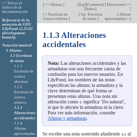
<< Volver al
[
<< Alturas
]
[
Top
][
Contents
]
[
Duraciones >>
índice de la
[
Index
]
]
documentación
[
< Escritura de
[
Up: Escritura
[
Alturas
octava relativa
]
de notas
]
aproximadas >
]
Referencia de la
notación de GNU
LilyPond v2.25.81
(development-
1.1.3 Alteraciones
branch).
accidentales
Notación musical
1 Alturas
1.1 Escritura
de notas
Nota:
Las alteraciones accidentales y las
1.1.1
armaduras son una frecuente causa de
Escritura de
confusión para los nuevos usuarios. En
octava
LilyPond, los nombres de las notas
absoluta
especifican las alturas; la armadura y la
1.1.2
clave determinan de qué forma se
Escritura de
presentan estas alturas. Una nota sin
octava
alteración como
significa ‘Do natural’,
c
relativa
si que le afecten la armadura ni la clave.
1.1.3
Para ver más información, consulte
Alteraciones
accidentales
Alturas y armaduras
.
1.1.4
Alturas
aproximadas
Se escribe una nota
sostenida
añadiendo
al
is