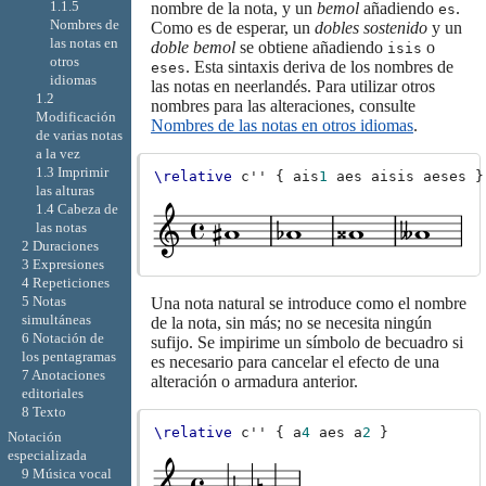
1.1.5
nombre de la nota, y un
bemol
añadiendo
.
es
Nombres de
Como es de esperar, un
dobles sostenido
y un
las notas en
doble bemol
se obtiene añadiendo
o
isis
otros
. Esta sintaxis deriva de los nombres de
eses
idiomas
las notas en neerlandés. Para utilizar otros
1.2
nombres para las alteraciones, consulte
Modificación
Nombres de las notas en otros idiomas
.
de varias notas
a la vez
1.3 Imprimir
\relative
c''
{
ais
1
aes
aisis
aeses
}
las alturas
1.4 Cabeza de
las notas
2 Duraciones
3 Expresiones
4 Repeticiones
5 Notas
Una nota natural se introduce como el nombre
simultáneas
de la nota, sin más; no se necesita ningún
6 Notación de
sufijo. Se impirime un símbolo de becuadro si
los pentagramas
es necesario para cancelar el efecto de una
7 Anotaciones
alteración o armadura anterior.
editoriales
8 Texto
\relative
c''
{
a
4
aes
a
2
}
Notación
especializada
9 Música vocal