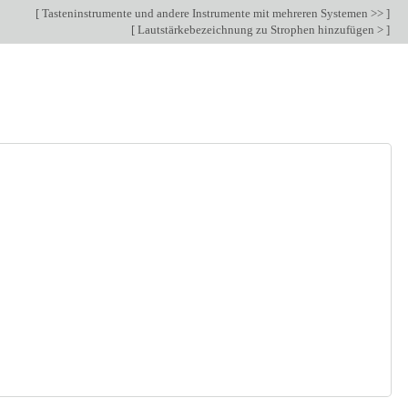
[
Tasteninstrumente und andere Instrumente mit mehreren Systemen >>
]
[
Lautstärkebezeichnung zu Strophen hinzufügen >
]