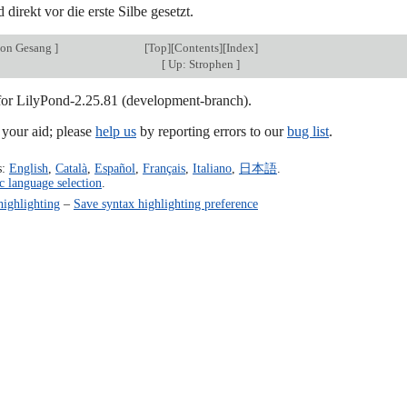
 direkt vor die erste Silbe gesetzt.
von Gesang
]
[
Top
][
Contents
][
Index
]
[
Up: Strophen
]
 for LilyPond-2.25.81 (development-branch).
our aid; please
help us
by reporting errors to our
bug list
.
s:
English
,
Català
,
Español
,
Français
,
Italiano
,
日本語
.
c language selection
.
highlighting
–
Save syntax highlighting preference