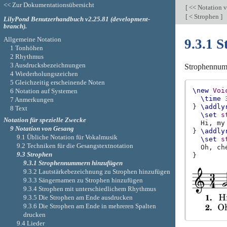
<< Zur Dokumentationsübersicht
[
<< Notation 
[
< Strophen
]
LilyPond Benutzerhandbuch v2.25.81 (development-
branch).
Allgemeine Notation
9.3.1 
1 Tonhöhen
2 Rhythmus
3 Ausdrucksbezeichnungen
Strophennum
4 Wiederholungszeichen
5 Gleichzeitig erscheinende Noten
\new
Voi
6 Notation auf Systemen
\time
7 Anmerkungen
}
\addly
8 Text
\set
s
Notation für spezielle Zwecke
Hi
,
my
9 Notation von Gesang
}
\addly
9.1 Übliche Notation für Vokalmusik
\set
s
9.2 Techniken für die Gesangstextnotation
Oh
,
ch
9.3 Strophen
}
9.3.1 Strophennummern hinzufügen
9.3.2 Lautstärkebezeichnung zu Strophen hinzufügen
9.3.3 Sängernamen zu Strophen hinzufügen
9.3.4 Strophen mit unterschiedlichem Rhythmus
9.3.5 Die Strophen am Ende ausdrucken
9.3.6 Die Strophen am Ende in mehreren Spalten
drucken
9.4 Lieder