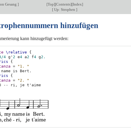
von Gesang
]
[
Top
][
Contents
][
Index
]
[
Up: Strophen
]
Strophennummern hinzufügen
merierung kann hinzugefügt werden:
ce
\relative
{
3/4
g'
2
e
4
a
2
f
4
g
2.
rics
{
tanza
=
"1. "
name
is
Bert
.
rics
{
tanza
=
"2. "
é
--
ri
,
je