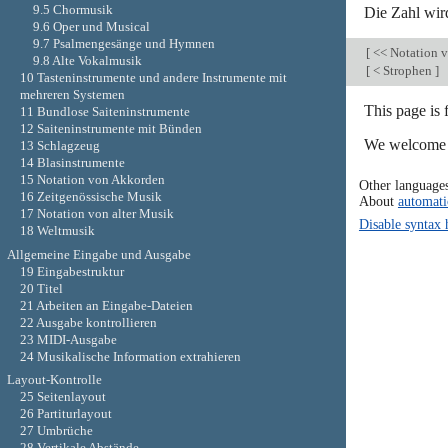
9.5 Chormusik
Die Zahl wird
9.6 Oper und Musical
9.7 Psalmengesänge und Hymnen
[
<< Notation 
9.8 Alte Vokalmusik
[
< Strophen
]
10 Tasteninstrumente und andere Instrumente mit
mehreren Systemen
This page is
11 Bundlose Saiteninstrumente
12 Saiteninstrumente mit Bünden
We welcome y
13 Schlagzeug
14 Blasinstrumente
15 Notation von Akkorden
Other language
16 Zeitgenössische Musik
About
automati
17 Notation von alter Musik
Disable syntax 
18 Weltmusik
Allgemeine Eingabe und Ausgabe
19 Eingabestruktur
20 Titel
21 Arbeiten an Eingabe-Dateien
22 Ausgabe kontrollieren
23 MIDI-Ausgabe
24 Musikalische Information extrahieren
Layout-Kontrolle
25 Seitenlayout
26 Partiturlayout
27 Umbrüche
28 Vertikale Abstände