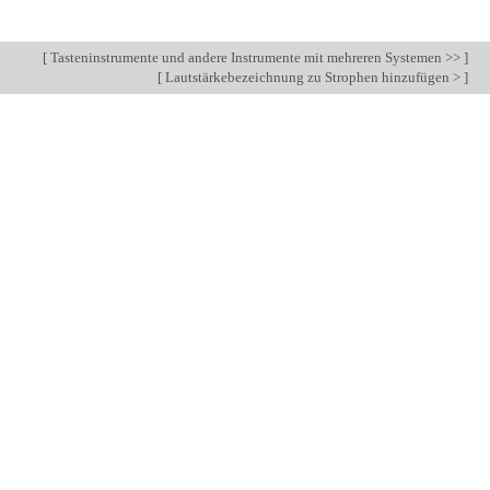
[
Tasteninstrumente und andere Instrumente mit mehreren Systemen >>
]
[
Lautstärkebezeichnung zu Strophen hinzufügen >
]