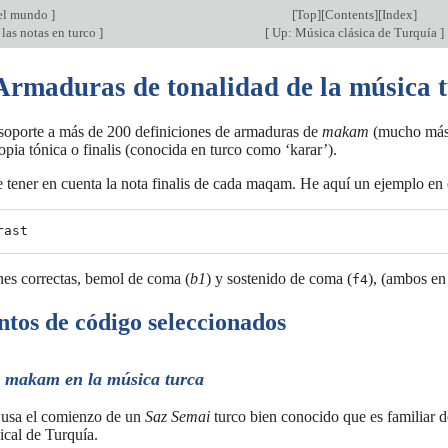
el mundo
]
[
Top
][
Contents
][
Index
]
las notas en turco
]
[
Up: Música clásica de Turquía
]
 Armaduras de tonalidad de la música 
soporte a más de 200 definiciones de armaduras de
makam
(mucho más d
opia tónica o finalis (conocida en turco como ‘karar’).
 tener en cuenta la nota finalis de cada maqam. He aquí un ejemplo en
nes correctas, bemol de coma (
b1
) y sostenido de coma (
), (ambos en
f4
tos de código seleccionados
e
makam
en la música turca
a usa el comienzo de un
Saz Semai
turco bien conocido que es familiar de
ical de Turquía.