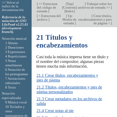
<< Volver al
[
<< Estructura
[
Top
]
[
Trabajar sobre los
índice de la
del código de
[
Contents
]
archivos de entrada >>
]
documentación
entrada
]
[
Index
]
[
< Estructura del
[
Up:
[
Crear títulos,
Referencia de la
archivo
]
Modos de
encabezamientos y pies
notación de GNU
entrada
]
de página >
]
LilyPond v2.25.81
(development-
branch).
21 Títulos y
Notación musical
1 Alturas
encabezamientos
2 Duraciones
3 Expresiones
4 Repeticiones
Casi toda la música impresa tiene un título y
5 Notas
el nombre del compositor; algunas piezas
simultáneas
tienen mucha más información.
6 Notación de
los pentagramas
21.1 Crear títulos, encabezamientos y
7 Anotaciones
pies de página
editoriales
21.2 Títulos, encabezamientos y pies de
8 Texto
página personalizados
Notación
especializada
21.3 Crear metadatos en los archivos de
9 Música vocal
salida
10 Teclados y
21.4 Crear notas al pie
otros
instrumentos de