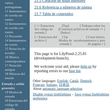
21.5 Creación de notas interiores
varios
21.6 Referencia a números de página
pentagramas
11 Instrumentos
21.7 Tabla de contenidos
de cuerda sin
trastes
12 Instrumentos
[
<< Estructura
[
Top
]
[
Trabajar sobre los
de cuerda con
del código de
[
Contents
]
archivos de entrada >>
]
trastes
entrada
]
[
Index
]
13 Percusión
[
< Estructura del
[
Up:
[
Crear títulos,
archivo
]
Modos de
encabezamientos y pies
14 Instrumentos
entrada
]
de página >
]
de viento
15 Notación de
acordes
This page is for LilyPond-2.25.81
16 Música
(development-branch).
contemporánea
17 Notación
We welcome your aid; please
help us
by
antigua
reporting errors to our
bug list
.
18 Músicas del
mundo
Other languages:
English
,
Català
,
Deutsch
,
Entrada y salida
Français
,
Italiano
,
日本語
.
generales
About
automatic language selection
.
19 Modos de
Disable syntax highlighting
–
Save syntax highlighting
entrada
preference
20 Estructura del
código de
entrada