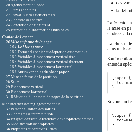
des vari
20 Agencement du code
21 Titres et entêtes
la défini
22 Travail sur des fichiers texte
23 Contrôle des sorties
La fonction
24 Génération de fichiers MIDI
la mise en pa
25 Extraction d’informations musicales
étudiées à la
Gestion de l’espace
26 Mise en forme de la page
La plupart de
26.1 Le bloc
\paper
dans un bloc
26.2 Format du papier et adaptation automatique
26.3 Variables d’espacement vertical fixe
Sauf mention 
26.4 Variables d’espacement vertical fluctuant
entendu spéci
26.5 Variables d’espacement horizontal
26.6 Autres variables du bloc
\paper
27 Mise en forme de la partition
\paper {

28 Sauts
  top-ma
29 Espacement vertical
30 Espacement horizontal
31 Réduction du nombre de pages de la partition
Si vous préfé
Modification des réglages prédéfinis
32 Personnalisation des sorties
33 Contextes d’interprétation
\paper {

34 En quoi consiste la référence des propriétés internes
  top-ma
35 Modification de propriétés
36 Propriétés et contextes utiles