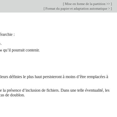
[
Mise en forme de la partition >>
]
[
Format du papier et adaptation automatique >
]
érarchie :
.
e
qu’il pourrait contenir.
e
aleurs définies le plus haut persisteront à moins d’être remplacées à
a présence d’inclusion de fichiers. Dans une telle éventualité, les
cas de doublon.