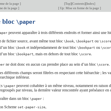
rme de la page
]
[
Top
][
Contents
][
Index
]
me de la page
]
[
Up: Mise en forme de la page
]
e bloc
\paper
peuvent apparaître à trois différents endroits et former ainsi une hi
aper
 de fichier source, avant même tout bloc
,
ou
\book
\bookpart
\scor
 d’un bloc
et indépendamment de tout bloc
ou
\book
\bookpart
\scor
 d’un bloc
, mais en dehors de tout bloc
.
\bookpart
\score
ne doit donc en aucun cas prendre place au sein d’un bloc
.
per
\score
es différents champs seront filtrées en respectant cette hiérarchie ; les v
rarchique inférieur.
ocs
peuvent cohabiter à un même niveau, notamment en raison de l
\paper
egroupés par niveau, la dernière valeur rencontrée ayant préséance en 
raître dans un bloc
:
\paper
tion Scheme
,
set-paper-size