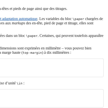
têtes et pieds de page ainsi que des titrages.
t adaptation automatique
. Les variables du bloc
chargées de
\paper
ives aux
markups
des en-tête, pied de page et titrage, elles sont
nnées dans un bloc
. Certaines, qui peuvent toutefois apparaître
\paper
dimensions sont exprimées en millimètre – vous pouvez bien
a marge haute (
) à dix millimètres :
top-margin
fixe d’unité
:
\in