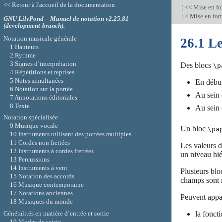
<< Retour à l'accueil de la documentation
[
<< Mise en fo
[
< Mise en for
GNU LilyPond – Manuel de notation v2.25.81
(development-branch).
Notation musicale générale
26.1 L
1 Hauteurs
2 Rythme
3 Signes d’interprétation
Des blocs
\p
4 Répétitions et reprises
5 Notes simultanées
En début
6 Notation sur la portée
Au sein
7 Annotations éditoriales
8 Texte
Au sein
Notation spécialisée
9 Musique vocale
Un bloc
\pa
10 Instruments utilisant des portées multiples
11 Cordes non frettées
Les valeurs d
12 Instruments à cordes frettées
un niveau hié
13 Percussions
14 Instruments à vent
Plusieurs bl
15 Notation des accords
champs sont r
16 Musique contemporaine
17 Notations anciennes
Peuvent appa
18 Musiques du monde
Généralités en matière d’entrée et sortie
la fonc
19 Modes de saisie