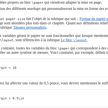
ables propres au bloc
qui viendront adapter la mise en page,
\paper
tion des différents
markups
qui personnaliseront la mise en forme des en-
fait l’objet de la rubrique qui suit –
Format du papier e
set-paper-size
ge sont abordées plus loin dans ce chapitre. Quant aux définitions relat
 rubrique
Titrages personnalisés
.
s variables gérant le papier ne sont fonctionnelles que lorsque mentio
, sont référencées à la rubrique
Le bloc
.
\layout
\layout
contraire, toutes les variables du bloc
qui correspondent à des 
\paper
fier un autre système de mesure. Voici comment, par exemple, définir l
rgin = 10

rez lui affecter une valeur de 0,5 pouce, vous devrez mentionner le suf
rgin = 0.5\in
