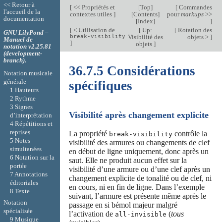
<< Retour à
[
<< Propriétés et
[
Top
]
[
Commandes
l'accueil de la
contextes utiles
]
[
Contents
]
pour
markups
>>
documentation
[
Index
]
]
[
< Utilisation de
[
Up:
[
Rotation des
GNU LilyPond –
break-visibility
Visibilité des
objets >
]
Manuel de
]
objets
]
notation v2.25.81
(development-
branch).
36.7.5 Considérations
Notation musicale
générale
spécifiques
1 Hauteurs
2 Rythme
3 Signes
Visibilité après changement explicite
d’interprétation
4 Répétitions et
reprises
La propriété
contrôle la
break-visibility
5 Notes
visibilité des armures ou changements de clef
simultanées
en début de ligne uniquement, donc après un
6 Notation sur la
saut. Elle ne produit aucun effet sur la
portée
visibilité d’une armure ou d’une clef après un
7 Annotations
changement explicite de tonalité ou de clef, ni
éditoriales
en cours, ni en fin de ligne. Dans l’exemple
8 Texte
suivant, l’armure est présente même après le
Notation
passage en si bémol majeur malgré
spécialisée
l’activation de
(
tous
all-invisible
9 Musique