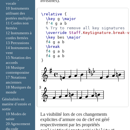
invisibles
).
vocale
10 Instruments
utilisant des
\relative
{
portées multiples
\key
g
\major
11 Cordes non
f'
4
g
a
b
% Try to remove all key signatures
frettées
\override
Staff
.
KeySignature
.
break-v
12 Instruments à
\key
bes
\major
cordes frettées
f
4
g
a
b
13 Percussions
\break
14 Instruments à
f
4
g
a
b
vent
f
4
g
a
b
15 Notation des
}
accords
16 Musique
contemporaine
17 Notations
anciennes
18 Musiques du
monde
Généralités en
matière d’entrée et
sortie
19 Modes de
La visibilité lors de ces changements
saisie
explicites d’armure ou de clef est géré
20 Agencement
respectivement par les propriétés
du code
et