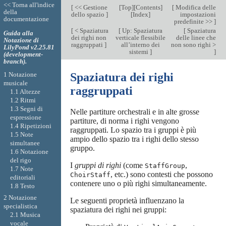
<< Torna all'indice
[
<< Gestione
[
Top
][
Contents
]
[
Modifica delle
della
dello spazio
]
[
Index
]
impostazioni
documentazione
predefinite >>
]
[
< Spaziatura
[
Up: Spaziatura
[
Spaziatura
Guida alla
dei righi non
verticale flessibile
delle linee che
Notazione di
raggruppati
]
all’interno dei
non sono righi >
LilyPond v2.25.81
sistemi
]
]
(development-
branch).
1 Notazione
Spaziatura dei righi
musicale
raggruppati
1.1 Altezze
1.2 Ritmi
1.3 Segni di
Nelle partiture orchestrali e in alte grosse
espressione
partiture, di norma i righi vengono
1.4 Ripetizioni
raggruppati. Lo spazio tra i gruppi è più
1.5 Note
ampio dello spazio tra i righi dello stesso
simultanee
gruppo.
1.6 Notazione
del rigo
I
gruppi di righi
(come
,
StaffGroup
1.7 Note
, etc.) sono contesti che possono
ChoirStaff
editoriali
contenere uno o più righi simultaneamente.
1.8 Testo
2 Notazione
Le seguenti proprietà influenzano la
specialistica
spaziatura dei righi nei gruppi:
2.1 Musica
vocale