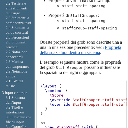
Proprietà di
:
VerticalAxisGroup
2.2 Tastiera e
staff-staff-spacing
altri strumenti
multirigo
Proprietà di
:
StaffGrouper
2.3 Strumenti a
staff-staff-spacing
corde senza tasti
2.4 Strumenti a
staffgroup-staff-spacing
corde con tasti
2.5 Percussioni
Queste proprietà dei grob sono descritte una a
2.6 Strumenti
aerofoni
una in una sezione precedente; vedi
Proprietà
2.7 Notazione
della spaziatura dentro un sistema
.
per accordi
2.8 Musica
L’esempio seguente mostra come le proprietà
contemporanea
del grob
possano influenzare
StaffGrouper
2.9 Notazione
la spaziatura dei righi raggruppati:
antica
2.10 World
music
\layout
{
\context
{
3 Input e output
\Score
3.1 Struttura
\override
StaffGrouper
.
staff-staff
dell’input
\override
StaffGrouper
.
staff-staff
3.2 Titoli e
}
intestazioni
}
3.3 Lavorare coi
file di input
<<
3.4 Controllo
\new
PianoStaff
\with
{