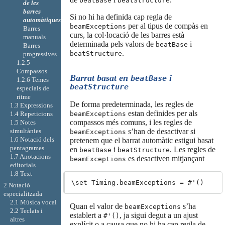
beatBase
beatStructure
de les
barres
Si no hi ha definida cap regla de
automàtiques
per al tipus de compàs en
beamExceptions
Barres
curs, la col·locació de les barres està
manuals
determinada pels valors de
i
beatBase
Barres
.
beatStructure
progressives
1.2.5
Compassos
Barrat basat en
i
beatBase
1.2.6 Temes
beatStructure
especials de
ritme
De forma predeterminada, les regles de
1.3 Expressions
estan definides per als
1.4 Repeticions
beamExceptions
compassos més comuns, i les regles de
1.5 Notes
simultànies
s’han de desactivar si
beamExceptions
1.6 Notació dels
pretenem que el barrat automàtic estigui basat
pentagrames
en
i
. Les regles de
beatBase
beatStructure
1.7 Anotacions
es desactiven mitjançant
beamExceptions
editorials
1.8 Text
2 Notació
especialitzada
2.1 Música vocal
Quan el valor de
s’ha
beamExceptions
2.2 Teclats i
establert a
, ja sigui degut a un ajust
#'()
altres
explícit o a causa que no hi ha cap regla de