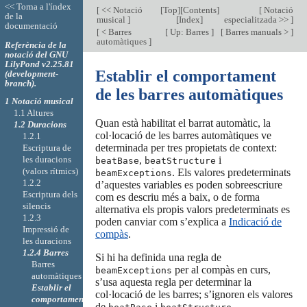
<< Torna a l'índex
[
<< Notació
[
Top
][
Contents
]
[
Notació
de la
musical
]
[
Index
]
especialitzada >>
]
documentació
[
< Barres
[
Up: Barres
]
[
Barres manuals >
]
automàtiques
]
Referència de la
notació del GNU
LilyPond v2.25.81
Establir el comportament
(development-
branch).
de les barres automàtiques
1 Notació musical
1.1 Altures
Quan està habilitat el barrat automàtic, la
1.2 Duracions
col·locació de les barres automàtiques ve
1.2.1
determinada per tres propietats de context:
Escriptura de
les duracions
,
i
beatBase
beatStructure
(valors rítmics)
. Els valores predeterminats
beamExceptions
1.2.2
d’aquestes variables es poden sobreescriure
Escriptura dels
com es descriu més a baix, o de forma
silencis
alternativa els propis valors predeterminats es
1.2.3
poden canviar com s’explica a
Indicació de
Impressió de
compàs
.
les duracions
1.2.4 Barres
Si hi ha definida una regla de
Barres
per al compàs en curs,
beamExceptions
automàtiques
s’usa aquesta regla per determinar la
Establir el
col·locació de les barres; s’ignoren els valores
comportament
de
i
.