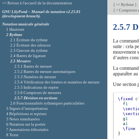
<< Retour à l'accueil de la documentation
[
<< Rythme
]
[
< Compteurs 
GNU LilyPond – Manuel de notation v2.25.81
(development-branch).
Notation musicale générale
2.5.7 D
1 Hauteurs
2 Rythme
2.1 Écriture du rythme
La comman
2.2 Écriture des silences
suite : cela 
2.3 Gravure du rythme
mouvement s’
2.4 Barres de ligature
d’autres cons
2.5 Mesures
2.5.1 Barres de mesure
La comman
2.5.2 Barres de mesure automatiques
apparaître au
2.5.3 Numéros de mesure
2.5.4 Vérification des limites et numéros de mesure
Une section 
2.5.5 Indications de repère
2.5.6 Compteurs de mesures
2.5.7 Division en sections
\fixed
c
2.6 Fonctionnalités rythmiques particulières
f
1
3 Signes d’interprétation
\secti
4 Répétitions et reprises
\secti
g
1
5 Notes simultanées
a
1
6 Notation sur la portée
\fine
7 Annotations éditoriales
}
8 Texte