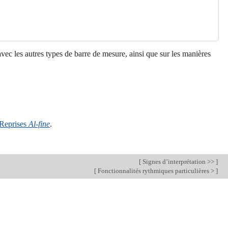
vec les autres types de barre de mesure, ainsi que sur les manières
Reprises
Al-fine
.
[
Signes d’interprétation >>
]
[
Fonctionnalités rythmiques particulières >
]