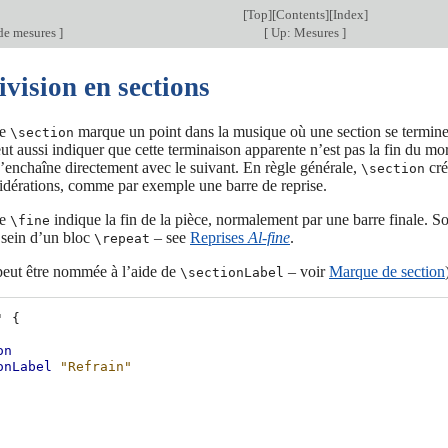
[
Top
][
Contents
][
Index
]
de mesures
]
[
Up: Mesures
]
ivision en sections
de
marque un point dans la musique où une section se termine
\section
peut aussi indiquer que cette terminaison apparente n’est pas la fin du 
enchaîne directement avec le suivant. En règle générale,
cré
\section
idérations, comme par exemple une barre de reprise.
de
indique la fin de la pièce, normalement par une barre finale. Son 
\fine
 sein d’un bloc
– see
Reprises
Al-fine
.
\repeat
peut être nommée à l’aide de
– voir
Marque de section
\sectionLabel
'
{
on
onLabel
"Refrain"