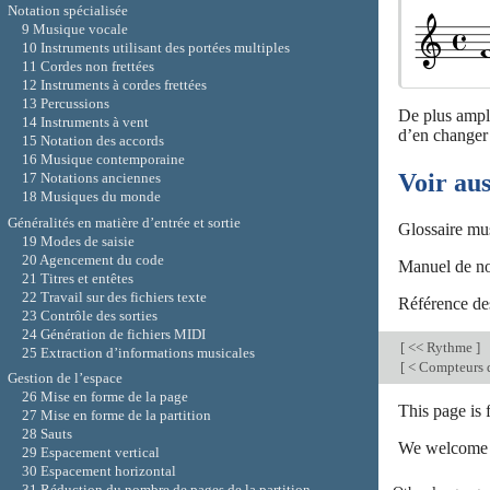
Notation spécialisée
9 Musique vocale
10 Instruments utilisant des portées multiples
11 Cordes non frettées
12 Instruments à cordes frettées
13 Percussions
De plus ample
14 Instruments à vent
d’en changer 
15 Notation des accords
16 Musique contemporaine
Voir aus
17 Notations anciennes
18 Musiques du monde
Généralités en matière d’entrée et sortie
Glossaire mu
19 Modes de saisie
20 Agencement du code
Manuel de no
21 Titres et entêtes
22 Travail sur des fichiers texte
Référence des
23 Contrôle des sorties
24 Génération de fichiers MIDI
[
<< Rythme
]
25 Extraction d’informations musicales
[
< Compteurs 
Gestion de l’espace
26 Mise en forme de la page
This page is
27 Mise en forme de la partition
28 Sauts
We welcome y
29 Espacement vertical
30 Espacement horizontal
31 Réduction du nombre de pages de la partition