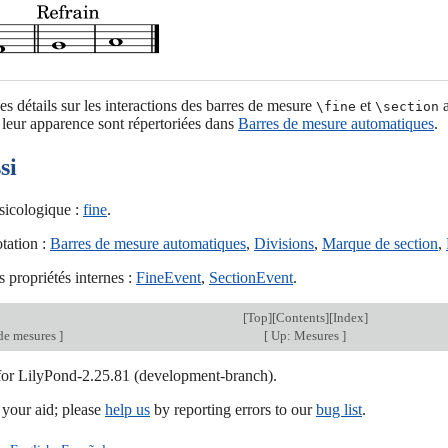
s détails sur les interactions des barres de mesure
et
a
\fine
\section
leur apparence sont répertoriées dans
Barres de mesure automatiques
.
si
sicologique :
fine
.
tation :
Barres de mesure automatiques
,
Divisions
,
Marque de section
,
 propriétés internes :
FineEvent
,
SectionEvent
.
[
Top
][
Contents
][
Index
]
de mesures
]
[
Up: Mesures
]
 for LilyPond-2.25.81 (development-branch).
our aid; please
help us
by reporting errors to our
bug list
.