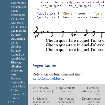
\override
LyricHyphen
.
minimum-dist
Referències
Che_in
ques
--
ta_e_in
quel
--
l'a
per a música
}
vocal
\addlyrics
{
"Che in"
ques
--
"ta e 
Introducció
\addlyrics
{
Che
~
in
ques
--
ta
~
e
~
in
de la lletra
}
Alineació
de la lletra a
una melodia
Duració
automàtica
de les
síl·labes
Duració
manual de
les síl·labes
Diverses
Vegeu també
síl·labes
sobre una
Referència de funcionament intern:
nota
LyricCombineMusic
.
Diverses
notes sobre
una síl·laba
[
<< Notació
[
Top
][
Contents
]
[
Entrada i
Línies
especialitzada
]
[
Index
]
sortida generals
>>
]
d’extensió i
guions
[
< Duració
[
Up: Notació
[
Diverses notes
manual de les
comuna per a
sobre una
2.1.2