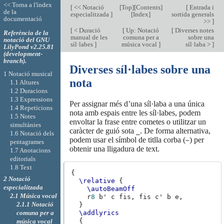
<< Torna a l'índex
[
<< Notació
[
Top
][
Contents
]
[
Entrada i
de la
especialitzada
]
[
Index
]
sortida generals
documentació
>>
]
[
< Duració
[
Up: Notació
[
Diverses notes
Referència de la
manual de les
comuna per a
sobre una
notació del GNU
síl·labes
]
música vocal
]
síl·laba >
]
LilyPond v2.25.81
(development-
branch).
Diverses síl·labes sobre una
1 Notació musical
nota
1.1 Altures
1.2 Duracions
1.3 Expressions
Per assignar més d’una síl·laba a una única
1.4 Repeticions
nota amb espais entre les síl·labes, podem
1.5 Notes
envoltar la frase entre cometes o utilitzar un
simultànies
caràcter de guió sota
. De forma alternativa,
_
1.6 Notació dels
podem usar el símbol de titlla corba (
) per
~
pentagrames
obtenir una lligadura de text.
1.7 Anotacions
editorials
1.8 Text
{
2 Notació
\relative
{
especialitzada
\autoBeamOff
2.1 Música vocal
r
8
b'
c
fis,
fis
c'
b
e,
2.1.1 Notació
}
\addlyrics
comuna per a
{
música vocal