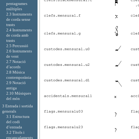
pentagrames
múltiples
2.3 Instruments
de corda sense
trasts
2.4 Instruments
de corda amb
trasts
2.5 Percussió
2.6 Instruments
de vent
2.7 Notació
d’acords
2.8 Música
contemporània
2.9 Notació
antiga
2.10 Músiques
del món
3 Entrada i sortida
generals
3.1 Estructura
del codi
d’entrada
3.2 Títols i
encapçalaments