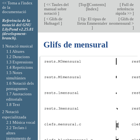
<< Torna a l'índex
[
<< Taules del
[
Top
][
Contents
]
[
Full de
de la
manual sobre
[
Index
]
referència
documentació
notació
]
ràpida >>
]
[
< Glifs de
[
Up: El tipus de
[
Glifs de
Referència de la
Hufnagel
]
lletra Emmentaler
neomensural >
notació del GNU
]
]
LilyPond v2.25.81
(development-
branch).
Glifs de mensural
1 Notació musical
1.1 Altures
1.2 Duracions
1.3 Expressions
1.4 Repeticions
1.5 Notes
simultànies
1.6 Notació dels
pentagrames
1.7 Anotacions
editorials
1.8 Text
2 Notació
especialitzada
2.1 Música vocal
2.2 Teclats i
altres
instruments de