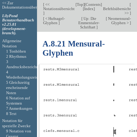
<< Zur
[
<<
[
Top
][
Contents
]
[
Dokumentationsübersicht
Notationsübersicht
[
Index
]
Befehlsübersicht
]
>>
]
LilyPond
[
< Hufnagel-
[
Up: Die
[
Neomensural-
Benutzerhandbuch
Glyphen
]
Emmentaler-
Glyphen >
]
v2.25.81
Schriftart
]
(development-
branch).
Allgemeine
A.8.21 Mensural-
Notation
Glyphen
1 Tonhöhen
2 Rhythmus
3
Ausdrucksbezeichnungen
4
Wiederholungszeichen
5 Gleichzeitig
erscheinende
Noten
6 Notation auf
Systemen
7 Anmerkungen
8 Text
Notation für
spezielle Zwecke
9 Notation von
Gesang