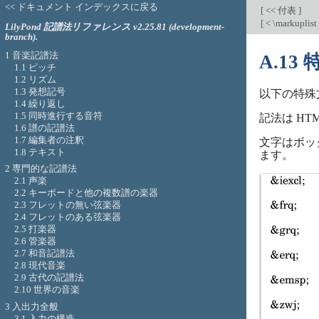
<< ドキュメント インデックスに戻る
[
<< 付表
]
[
< \markup
LilyPond 記譜法リファレンス v2.25.81 (development-
branch).
1 音楽記譜法
A.13
1.1 ピッチ
1.2 リズム
1.3 発想記号
以下の特殊
1.4 繰り返し
1.5 同時進行する音符
記法は HT
1.6 譜の記譜法
1.7 編集者の注釈
文字はボッ
1.8 テキスト
ます。
2 専門的な記譜法
2.1 声楽
2.2 キーボードと他の複数譜の楽器
2.3 フレットの無い弦楽器
2.4 フレットのある弦楽器
2.5 打楽器
2.6 管楽器
2.7 和音記譜法
2.8 現代音楽
2.9 古代の記譜法
2.10 世界の音楽
3 入出力全般
3.1 入力の構造