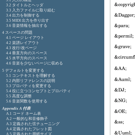
3.2 タイトルとヘッダ
3.3 入力ファイルに取り組む
3.4 出力を制御する
3.5 MIDI 出力を作り出す
3.6 音楽情報を抽出する
4 スペースの問題
4.1 ページ レイアウト
4.2 楽譜レイアウト
4.3 改行/改ページ
4.4 垂直方向のスペース
4.5 水平方向のスペース
4.6 音楽を少ないページに収める
5 デフォルトを変更する
5.1 コンテキストを理解する
5.2 内部リファレンスの説明
5.3 プロパティを変更する
5.4 役に立つコンセプトとプロパティ
5.5 高度な調整
5.6 音楽関数を使用する
Appendix A 付表
A.1 コード ネーム表
A.2 一般的な和音修飾子
A.3 定義された弦チューニング
A.4 定義されたフレット図
A.5 定義された用紙サイズ