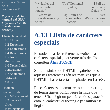
<< Torna a l'índex
[
<< Taules del
[
Top
][
Contents
]
[
Full de
de la
manual sobre
[
Index
]
referència
documentació
notació
]
ràpida >>
]
[
< Ordres de
[
Up: Taules del
[
Llista
Referència de la
llistes de marcatge
manual sobre
d’articulacions
notació del GNU
de text
]
notació
]
>
]
LilyPond v2.25.81
(development-
branch).
A.13 Llista de caràcters
1 Notació musical
1.1 Altures
especials
1.2 Duracions
1.3 Expressions
1.4 Repeticions
Es poden usar les referències següents a
1.5 Notes
caràcters especials; per veure més detalls,
simultànies
consulteu
Àlies d’ASCII
.
1.6 Notació dels
pentagrames
S’usa la sintaxi de l’HTML i gairebé totes
1.7 Anotacions
aquestes referències són les mateixes que a
editorials
l’HTML. La resta estan inspirades en LaTeX.
1.8 Text
Els caràcters estan emmarcats en un rectangle
2 Notació
de forma que es pugui veure la mida que
especialitzada
2.1 Música vocal
tenen. S’ha afegit un petit farcit de separació
2.2 Teclats i
entre el caràcter i el rectangle per millorar la
altres
llegibilitat.
instruments de