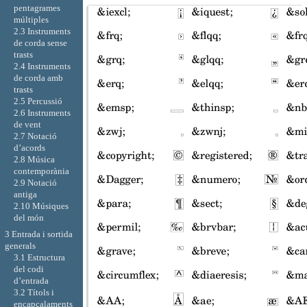
pentagrames
múltiples
2.3 Instruments
de corda sense
trasts
2.4 Instruments
de corda amb
trasts
2.5 Percussió
2.6 Instruments
de vent
2.7 Notació
d’acords
2.8 Música
contemporània
2.9 Notació
antiga
2.10 Músiques
del món
3 Entrada i sortida
generals
3.1 Estructura
del codi
d’entrada
3.2 Títols i
encapçalaments