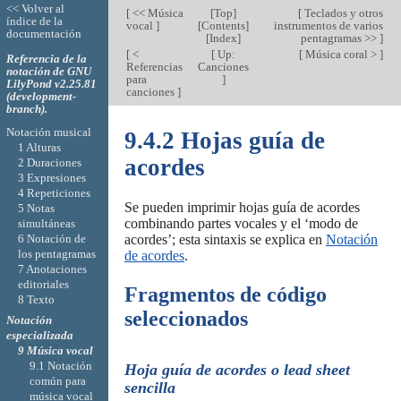
<< Volver al
[
<< Música
[
Top
]
[
Teclados y otros
índice de la
vocal
]
[
Contents
]
instrumentos de varios
documentación
[
Index
]
pentagramas >>
]
[
<
[
Up:
[
Música coral >
]
Referencia de la
Referencias
Canciones
notación de GNU
para
]
LilyPond v2.25.81
canciones
]
(development-
branch).
Notación musical
9.4.2 Hojas guía de
1 Alturas
acordes
2 Duraciones
3 Expresiones
4 Repeticiones
Se pueden imprimir hojas guía de acordes
5 Notas
combinando partes vocales y el ‘modo de
simultáneas
6 Notación de
acordes’; esta sintaxis se explica en
Notación
los pentagramas
de acordes
.
7 Anotaciones
editoriales
Fragmentos de código
8 Texto
seleccionados
Notación
especializada
9 Música vocal
9.1 Notación
Hoja guía de acordes o
lead sheet
común para
sencilla
música vocal