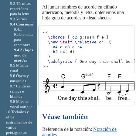
9.2 Técnicas
Al juntar nombres de acorde en cifrado
específicas
americano, melodía y letra, obtenemos una
para la letra
hoja guía de acordes o «lead sheet».
9.3 Versos
9.4 Canciones
9.4.1
<<
Referencias
\chords
{
c
2
g
:
sus
4
f
e
}
para
\new
Staff
\relative
c''
{
canciones
a
4
e
c
8
e
r
4
9.4.2 Hojas
b
2
c
4
(
d
)
guía de
}
acordes
\addlyrics
{
One
day
this
shall
be
f
9.5 Música
>>
coral
9.6 Ópera y
musicales
9.7 Cánticos
salmos e
himnos
9.8 Música
vocal antigua
10 Teclados y
Véase también
otros
instrumentos de
varios
Referencia de la notación:
Notación de
pentagramas
acordes
.