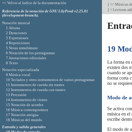
<< Volver al índice de la documentación
[
<< Músicas d
[
< Lecturas ad
Referencia de la notación de GNU LilyPond v2.25.81
(development-branch).
Entrad
Notación musical
1 Alturas
2 Duraciones
3 Expresiones
4 Repeticiones
19 Mod
5 Notas simultáneas
6 Notación de los pentagramas
7 Anotaciones editoriales
La forma en q
8 Texto
existen dos m
Notación especializada
cuando se apo
9 Música vocal
forma corta c
10 Teclados y otros instrumentos de varios pentagramas
no se requier
11 Instrumentos de cuerda sin trastes
12 Instrumentos de cuerda con trastes
13 Percusión
Modo de a
14 Instrumentos de viento
15 Notación de acordes
Se activa con
16 Música contemporánea
música en el
17 Notación antigua
escribe dent
18 Músicas del mundo
Entrada y salida generales
El modo de a
19 Modos de entrada