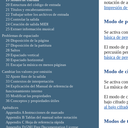
notación de 
20 Estructura del código de entrada
Impresión de
21 Títulos y encabezamientos
22 Trabajar sobre los archivos de entrada
23 Controlar la salida
Modo de p
24 Creación de salida MIDI
25 Extraer información musical
Se activa con
Problemas de espaciado
básica de pe
26 Disposición de la página
27 Disposición de la partitura
El modo de p
28 Saltos
percusión pe
29 Espaciado vertical
básica de pe
30 Espaciado horizontal
31 Encajar la música en menos páginas
Modo de ci
Cambiar los valores por omisión
32 Ajuste fino de la salida
33 Contextos de interpretación
Se activa con
34 Explicación del Manual de referencia de
La música de
funcionamiento interno
35 Modificar las propiedades
El modo de ci
36 Conceptos y propiedades útiles
bajo cifrado
al bajo cifrad
Apéndices
Appendix A Instrucciones de marcado
Appendix B Tablas del manual sobre notación
Modos de t
Appendix C Hoja de referencia rápida
Appendix D GNU Free Documentation License