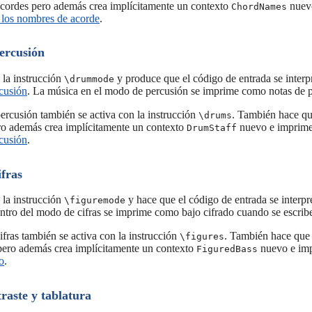
acordes pero además crea implícitamente un contexto
nuevo
ChordNames
 los nombres de acorde
.
ercusión
 la instrucción
y produce que el código de entrada se interpr
\drummode
rcusión
. La música en el modo de percusión se imprime como notas de p
ercusión también se activa con la instrucción
. También hace que
\drums
ro además crea implícitamente un contexto
nuevo e imprime 
DrumStaff
rcusión
.
fras
 la instrucción
y hace que el código de entrada se interpre
\figuremode
ntro del modo de cifras se imprime como bajo cifrado cuando se escrib
fras también se activa con la instrucción
. También hace que e
\figures
 pero además crea implícitamente un contexto
nuevo e imp
FiguredBass
o
.
raste y tablatura