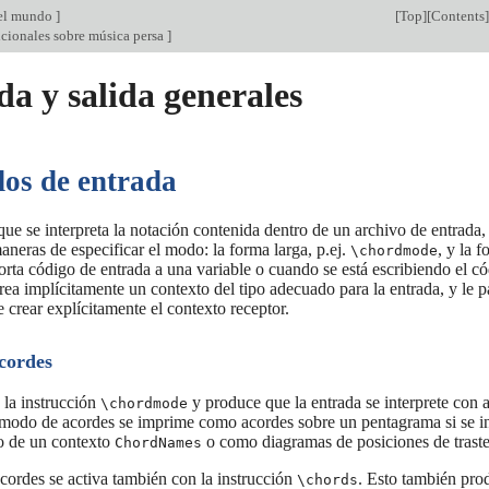
el mundo
]
[
Top
][
Contents
]
icionales sobre música persa
]
a y salida generales
os de entrada
ue se interpreta la notación contenida dentro de un archivo de entrada,
aneras de especificar el modo: la forma larga, p.ej.
, y la f
\chordmode
rta código de entrada a una variable o cuando se está escribiendo el c
rea implícitamente un contexto del tipo adecuado para la entrada, y le pa
e crear explícitamente el contexto receptor.
cordes
 la instrucción
y produce que la entrada se interprete con a
\chordmode
 modo de acordes se imprime como acordes sobre un pentagrama si se i
ro de un contexto
o como diagramas de posiciones de traste
ChordNames
cordes se activa también con la instrucción
. Esto también prod
\chords