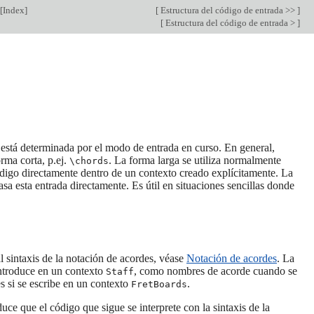
[
Index
]
[
Estructura del código de entrada >>
]
[
Estructura del código de entrada >
]
 está determinada por el modo de entrada en curso. En general,
orma corta, p.ej.
. La forma larga se utiliza normalmente
\chords
ódigo directamente dentro de un contexto creado explícitamente. La
sa esta entrada directamente. Es útil en situaciones sencillas donde
l sintaxis de la notación de acordes, véase
Notación de acordes
. La
ntroduce en un contexto
, como nombres de acorde cuando se
Staff
s si se escribe en un contexto
.
FretBoards
uce que el código que sigue se interprete con la sintaxis de la