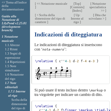
<< Torna all'indice
[
<< Notazione musicale
[
Top
]
[
Notazione
della
]
[
Contents
]
specialistica
documentazione
[
Index
]
>>
]
[
< Scelta della
[
Up:
[
Dita che
Guida alla
dimensione del tipo di
Interne al
scivolano >
]
Notazione di
carattere
]
rigo
]
LilyPond v2.25.81
(development-
branch).
Indicazioni di diteggiatura
1 Notazione
musicale
Le indicazioni di diteggiatura si inseriscono
1.1 Altezze
con ‘
’:
1.2 Ritmi
nota
-
numero
1.3 Segni di
espressione
\relative
{
c''
4
-1
d
-2
f
-4
e
-3
}
1.4 Ripetizioni
1.5 Note
simultanee
1.6 Notazione
del rigo
1.7 Note
editoriali
Si può usare il testo incluso dentro
o
\markup
1.7.1 Interne
tra virgolette per indicare un cambio di dito.
al rigo
Scelta della
dimensione
\relative
{
del tipo di
c''
4
-1
d
-2
f
\finger
\markup
\tied-ly