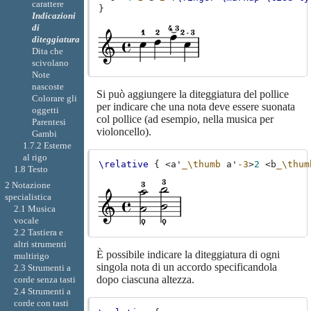
carattere
}
Indicazioni
di
diteggiatura
Dita che
scivolano
Note
nascoste
Si può aggiungere la diteggiatura del pollice
Colorare gli
per indicare che una nota deve essere suonata
oggetti
col pollice (ad esempio, nella musica per
Parentesi
violoncello).
Gambi
1.7.2 Esterne
al rigo
\relative
{
<
a'
_\thumb
a'
-3
>
2
<
b
_\thum
1.8 Testo
2 Notazione
specialistica
2.1 Musica
vocale
2.2 Tastiera e
altri strumenti
È possibile indicare la diteggiatura di ogni
multirigo
singola nota di un accordo specificandola
2.3 Strumenti a
dopo ciascuna altezza.
corde senza tasti
2.4 Strumenti a
corde con tasti