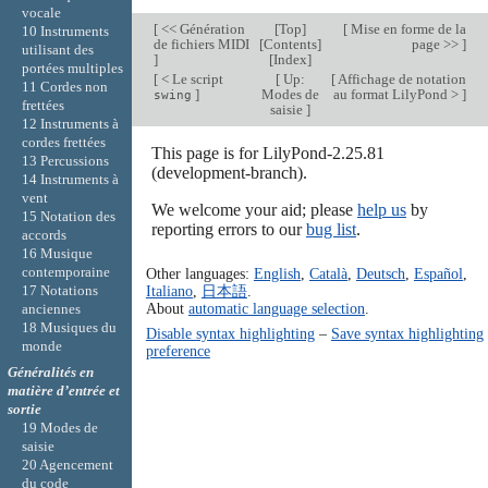
vocale
[
<< Génération
[
Top
]
[
Mise en forme de la
10 Instruments
de fichiers MIDI
[
Contents
]
page >>
]
utilisant des
]
[
Index
]
portées multiples
[
< Le script
[
Up:
[
Affichage de notation
11 Cordes non
]
Modes de
au format LilyPond >
]
swing
frettées
saisie
]
12 Instruments à
cordes frettées
This page is for LilyPond-2.25.81
13 Percussions
(development-branch).
14 Instruments à
vent
We welcome your aid; please
help us
by
15 Notation des
reporting errors to our
bug list
.
accords
16 Musique
contemporaine
Other languages:
English
,
Català
,
Deutsch
,
Español
,
Italiano
,
日本語
.
17 Notations
About
automatic language selection
.
anciennes
18 Musiques du
Disable syntax highlighting
–
Save syntax highlighting
monde
preference
Généralités en
matière d’entrée et
sortie
19 Modes de
saisie
20 Agencement
du code