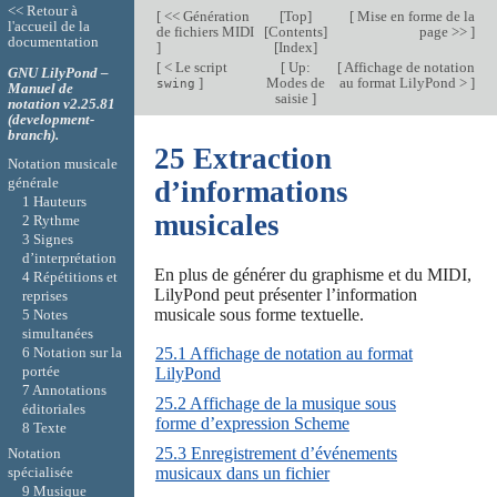
<< Retour à
[
<< Génération
[
Top
]
[
Mise en forme de la
l'accueil de la
de fichiers MIDI
[
Contents
]
page >>
]
documentation
]
[
Index
]
[
< Le script
[
Up:
[
Affichage de notation
GNU LilyPond –
]
Modes de
au format LilyPond >
]
swing
Manuel de
saisie
]
notation v2.25.81
(development-
branch).
25 Extraction
Notation musicale
générale
d’informations
1 Hauteurs
musicales
2 Rythme
3 Signes
d’interprétation
En plus de générer du graphisme et du MIDI,
4 Répétitions et
LilyPond peut présenter l’information
reprises
musicale sous forme textuelle.
5 Notes
simultanées
6 Notation sur la
25.1 Affichage de notation au format
portée
LilyPond
7 Annotations
25.2 Affichage de la musique sous
éditoriales
forme d’expression Scheme
8 Texte
25.3 Enregistrement d’événements
Notation
musicaux dans un fichier
spécialisée
9 Musique