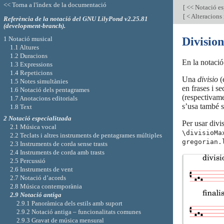
<< Torna a l'índex de la documentació
[
<< Notació es
[
< Alteracions 
Referència de la notació del GNU LilyPond v2.25.81
(development-branch).
1 Notació musical
Division
1.1 Altures
1.2 Duracions
En la notació
1.3 Expressions
1.4 Repeticions
Una
divisio
(
1.5 Notes simultànies
en frases i s
1.6 Notació dels pentagrames
(respectivam
1.7 Anotacions editorials
s’usa també s
1.8 Text
2 Notació especialitzada
Per usar divis
2.1 Música vocal
\divisioMa
2.2 Teclats i altres instruments de pentagrames múltiples
gregorian.
2.3 Instruments de corda sense trasts
2.4 Instruments de corda amb trasts
2.5 Percussió
2.6 Instruments de vent
2.7 Notació d’acords
2.8 Música contemporània
2.9 Notació antiga
2.9.1 Panoràmica dels estils amb suport
2.9.2 Notació antiga – funcionalitats comunes
2.9.3 Gravat de música mensural