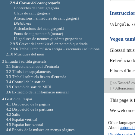
2.9.4 Gravat del cant gregorià
Contextos del cant gregorià
Instruccio
Claus de cant gregorià
Alteracions i armadures de cant gregorià
Divisiones
,
\virgula
\
Articulacions del cant gregorià
Punts de augmentació (morae)
Vegeu tam
Lligadures de neumes quadrats gregorians
2.9.5 Gravat del cant kievà en notació quadrada
2.9.6 Treball amb música antiga – escenaris i solucions
Glossari mus
2.10 Músiques del món
Referència de
3 Entrada i sortida generals
3.1 Estructura del codi d’entrada
Fitxers d’inic
3.2 Títols i encapçalaments
3.3 Treball sobre els fitxers d’entrada
3.4 Control de la sortida
[
<< Notació es
3.5 Creació de sortida MIDI
[
< Alteracions 
3.6 Extracció de la informació musical
4 Gestió de l’espai
This page is
4.1 Disposició de la pàgina
4.2 Disposició de la partitura
We welcome y
4.3 Salts
4.4 Espaiat vertical
Other language
4.5 Espaiat horitzontal
About
automati
4.6 Encaix de la música en menys pàgines
Disable syntax 