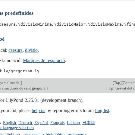
ns predefinides
,
,
,
,
caesura
\divisioMinima
\divisioMaior
\divisioMaxima
\fin
bé
ical:
caesura
,
divisio
.
 la notació:
Marques de respiració
.
i:
.
ly/gregorian.ly
pecialitzada
]
[
Top
][
Conten
i armadures de cant gregorià
]
[
Up: Gravat del c
 for LilyPond-2.25.81 (development-branch).
our aid; please
help us
by reporting errors to our
bug list
.
s:
English
,
Deutsch
,
Español
,
Français
,
Italiano
,
日本語
.
c language selection
.
highlighting
–
Save syntax highlighting preference