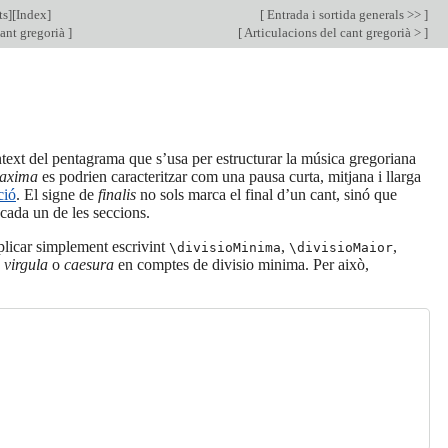
ts
][
Index
]
[
Entrada i sortida generals >>
]
ant gregorià
]
[
Articulacions del cant gregorià >
]
context del pentagrama que s’usa per estructurar la música gregoriana
maxima
es podrien caracteritzar com una pausa curta, mitjana i llarga
ció
. El signe de
finalis
no sols marca el final d’un cant, sinó que
 cada un de les seccions.
plicar simplement escrivint
,
,
\divisioMinima
\divisioMaior
n
virgula
o
caesura
en comptes de divisio minima. Per això,