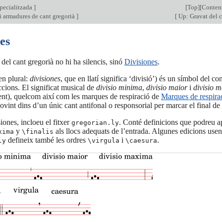
pecialitzada
]
[
Top
][
Conten
i armadures de cant gregorià
]
[
Up: Gravat del c
es
 del cant gregorià no hi ha silencis, sinó
Divisiones
.
en plural:
divisiones
, que en llatí significa ‘divisió’) és un símbol del 
eccions. El significat musical de
divisio minima
,
divisio maior
i
divisio 
ent), quelcom així com les marques de respiració de
Marques de respira
ovint dins d’un únic cant antifonal o responsorial per marcar el final de
iones, incloeu el fitxer
. Conté definicions que podreu a
gregorian.ly
y
als llocs adequats de l’entrada. Algunes edicions use
xima
\finalis
defineix també les ordres
i
.
ly
\virgula
\caesura