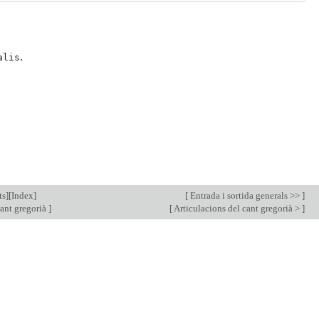
.
alis
ts
][
Index
]
[
Entrada i sortida generals >>
]
ant gregorià
]
[
Articulacions del cant gregorià >
]