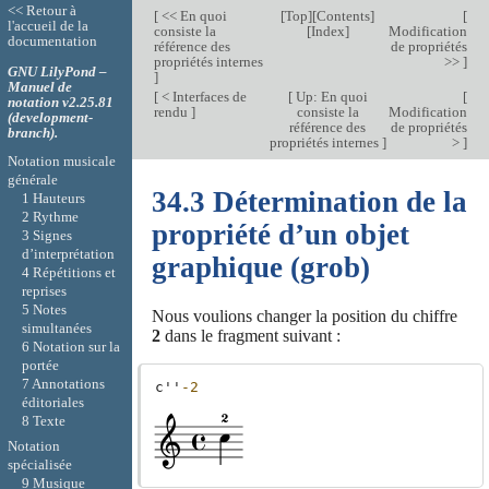
<< Retour à
[
<< En quoi
[
Top
][
Contents
]
[
l'accueil de la
consiste la
[
Index
]
Modification
documentation
référence des
de propriétés
propriétés internes
>>
]
GNU LilyPond –
]
Manuel de
[
< Interfaces de
[
Up: En quoi
[
notation v2.25.81
rendu
]
consiste la
Modification
(development-
référence des
de propriétés
branch).
propriétés internes
]
>
]
Notation musicale
générale
34.3 Détermination de la
1 Hauteurs
2 Rythme
propriété d’un objet
3 Signes
d’interprétation
graphique (grob)
4 Répétitions et
reprises
5 Notes
Nous voulions changer la position du chiffre
simultanées
2
dans le fragment suivant :
6 Notation sur la
portée
7 Annotations
c''
-2
éditoriales
8 Texte
Notation
spécialisée
9 Musique