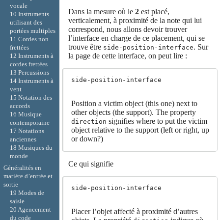
vocale
Dans la mesure où le
2
est placé,
10 Instruments
verticalement, à proximité de la note qui lui
utilisant des
correspond, nous allons devoir trouver
portées multiples
l’interface en charge de ce placement, qui se
11 Cordes non
trouve être
. Sur
side-position-interface
frettées
la page de cette interface, on peut lire :
12 Instruments à
cordes frettées
13 Percussions
side-position-interface
14 Instruments à
vent
15 Notation des
Position a victim object (this one) next to
accords
other objects (the support). The property
16 Musique
signifies where to put the victim
direction
contemporaine
object relative to the support (left or right, up
17 Notations
or down?)
anciennes
18 Musiques du
monde
Ce qui signifie
Généralités en
matière d’entrée et
sortie
side-position-interface
19 Modes de
saisie
20 Agencement
Placer l’objet affecté à proximité d’autres
du code