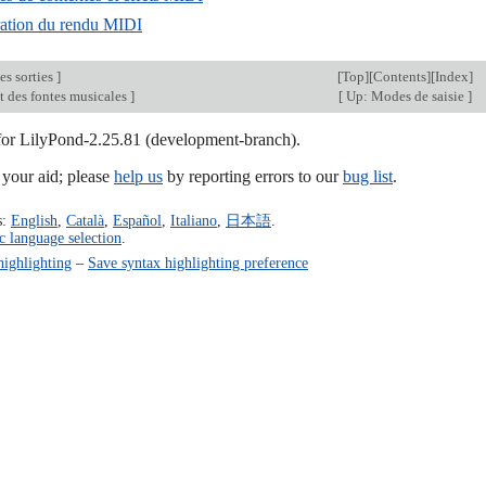
ation du rendu MIDI
es sorties
]
[
Top
][
Contents
][
Index
]
des fontes musicales
]
[
Up: Modes de saisie
]
 for LilyPond-2.25.81 (development-branch).
our aid; please
help us
by reporting errors to our
bug list
.
s:
English
,
Català
,
Español
,
Italiano
,
日本語
.
c language selection
.
highlighting
–
Save syntax highlighting preference