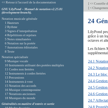
<< Retour à l'accueil de la documentation
[
<< Contrôle d
[
< Changement 
GNU LilyPond – Manuel de notation v2.25.81
(development-branch).
Notation musicale générale
24 Gén
1 Hauteurs
2 Rythme
3 Signes d’interprétation
LilyPond peut
4 Répétitions et reprises
grâce à un lo
5 Notes simultanées
octaves et alt
6 Notation sur la portée
7 Annotations éditoriales
Les fichiers 
8 Texte
supplémentair
Notation spécialisée
24.1 Notatio
9 Musique vocale
10 Instruments utilisant des portées multiples
24.2 Notatio
11 Cordes non frettées
12 Instruments à cordes frettées
24.3 Le blo
13 Percussions
24.4 Gestion
14 Instruments à vent
15 Notation des accords
24.5 Gestion
16 Musique contemporaine
24.6 Gestion
17 Notations anciennes
18 Musiques du monde
24.7 Affecta
Généralités en matière d’entrée et sortie
24.8 Propriét
19 Modes de saisie