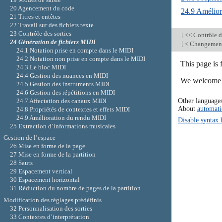
20 Agencement du code
24.9 Amélior
21 Titres et entêtes
22 Travail sur des fichiers texte
23 Contrôle des sorties
[
<< Contrôle d
24 Génération de fichiers MIDI
[
< Changement 
24.1 Notation prise en compte dans le MIDI
24.2 Notation non prise en compte dans le MIDI
This page is
24.3 Le bloc MIDI
24.4 Gestion des nuances en MIDI
We welcome y
24.5 Gestion des instruments MIDI
24.6 Gestion des répétitions en MIDI
Other language
24.7 Affectation des canaux MIDI
About
automati
24.8 Propriétés de contextes et effets MIDI
24.9 Amélioration du rendu MIDI
Disable syntax 
25 Extraction d’informations musicales
Gestion de l’espace
26 Mise en forme de la page
27 Mise en forme de la partition
28 Sauts
29 Espacement vertical
30 Espacement horizontal
31 Réduction du nombre de pages de la partition
Modification des réglages prédéfinis
32 Personnalisation des sorties
33 Contextes d’interprétation