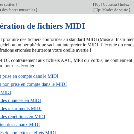
es sorties
]
[
Top
][
Contents
][
Index
]
des fontes musicales
]
[
Up: Modes de saisie
]
ération de fichiers MIDI
 produire des fichiers conformes au standard MIDI (Musical Instrument Di
giciel ou un périphérique sachant interpréter le MIDI. L’écoute du rend
érations erronées heurteront votre oreille avertie !
MIDI, contrairement aux fichiers AAC, MP3 ou Vorbis, ne contiennent pa
e pour les écouter.
n prise en compte dans le MIDI
n non prise en compte dans le MIDI
c MIDI
 des nuances en MIDI
 des instruments MIDI
 des répétitions en MIDI
tion des canaux MIDI
és de contextes et effets MIDI