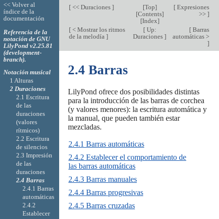
<< Volver al
[
<< Duraciones
]
[
Top
]
[
Expresiones
índice de la
[
Contents
]
>>
]
documentación
[
Index
]
[
< Mostrar los ritmos
[
Up:
[
Barras
Referencia de la
de la melodía
]
Duraciones
]
automáticas >
notación de GNU
]
LilyPond v2.25.81
(development-
branch).
2.4 Barras
Notación musical
1 Alturas
2 Duraciones
LilyPond ofrece dos posibilidades distintas
2.1 Escritura
para la introducción de las barras de corchea
de las
(y valores menores): la escritura automática y
duraciones
la manual, que pueden también estar
(valores
mezcladas.
rítmicos)
2.2 Escritura
2.4.1 Barras automáticas
de silencios
2.3 Impresión
2.4.2 Establecer el comportamiento de
de las
las barras automáticas
duraciones
2.4.3 Barras manuales
2.4 Barras
2.4.1 Barras
2.4.4 Barras progresivas
automáticas
2.4.2
2.4.5 Barras cruzadas
Establecer