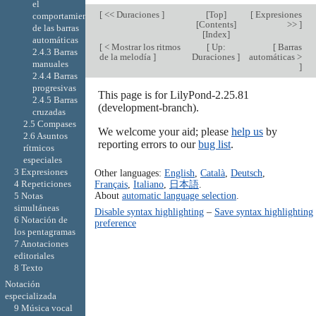
el
[
<< Duraciones
]
[
Top
]
[
Expresiones
comportamiento
[
Contents
]
>>
]
de las barras
[
Index
]
automáticas
[
< Mostrar los ritmos
[
Up:
[
Barras
2.4.3 Barras
de la melodía
]
Duraciones
]
automáticas >
manuales
]
2.4.4 Barras
progresivas
This page is for LilyPond-2.25.81
2.4.5 Barras
(development-branch).
cruzadas
2.5 Compases
We welcome your aid; please
help us
by
2.6 Asuntos
reporting errors to our
bug list
.
rítmicos
especiales
3 Expresiones
Other languages:
English
,
Català
,
Deutsch
,
4 Repeticiones
Français
,
Italiano
,
日本語
.
About
automatic language selection
.
5 Notas
simultáneas
Disable syntax highlighting
–
Save syntax highlighting
6 Notación de
preference
los pentagramas
7 Anotaciones
editoriales
8 Texto
Notación
especializada
9 Música vocal