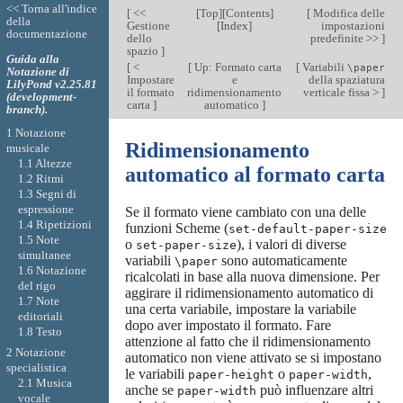
<< Torna all'indice
[
<<
[
Top
][
Contents
]
[
Modifica delle
della
Gestione
[
Index
]
impostazioni
documentazione
dello
predefinite >>
]
spazio
]
Guida alla
[
<
[
Up: Formato carta
[
Variabili
\paper
Notazione di
Impostare
e
della spaziatura
LilyPond v2.25.81
il formato
ridimensionamento
verticale fissa >
]
(development-
carta
]
automatico
]
branch).
1 Notazione
Ridimensionamento
musicale
1.1 Altezze
automatico al formato carta
1.2 Ritmi
1.3 Segni di
espressione
Se il formato viene cambiato con una delle
1.4 Ripetizioni
funzioni Scheme (
set-default-paper-size
1.5 Note
o
), i valori di diverse
set-paper-size
simultanee
variabili
sono automaticamente
\paper
1.6 Notazione
ricalcolati in base alla nuova dimensione. Per
del rigo
aggirare il ridimensionamento automatico di
1.7 Note
una certa variabile, impostare la variabile
editoriali
dopo aver impostato il formato. Fare
1.8 Testo
attenzione al fatto che il ridimensionamento
2 Notazione
automatico non viene attivato se si impostano
specialistica
le variabili
o
,
paper-height
paper-width
2.1 Musica
anche se
può influenzare altri
paper-width
vocale