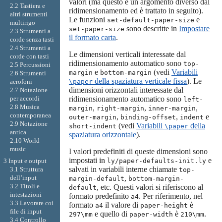
valori (ma questo è un argomento diverso dal
2.2 Tastiera e
ridimensionamento ed è trattato in seguito).
altri strumenti
Le funzioni
e
set-default-paper-size
multirigo
sono descritte in
Impostare
set-paper-size
2.3 Strumenti a
il formato carta
.
corde senza tasti
2.4 Strumenti a
Le dimensioni verticali interessate dal
corde con tasti
ridimensionamento automatico sono
top-
2.5 Percussioni
e
(vedi
Variabili
margin
bottom-margin
2.6 Strumenti
della spaziatura verticale fissa
). Le
aerofoni
\paper
dimensioni orizzontali interessate dal
2.7 Notazione
per accordi
ridimensionamento automatico sono
left-
2.8 Musica
,
,
,
margin
right-margin
inner-margin
contemporanea
,
,
e
outer-margin
binding-offset
indent
2.9 Notazione
(vedi
Variabili
della
short-indent
\paper
antica
spaziatura orizzontale
).
2.10 World
music
I valori predefiniti di queste dimensioni sono
impostati in
e
3 Input e output
ly/paper-defaults-init.ly
salvati in variabili interne chiamate
3.1 Struttura
top-
dell’input
,
margin-default
bottom-margin-
3.2 Titoli e
, etc. Questi valori si riferiscono al
default
intestazioni
formato predefinito
. Per riferimento, nel
a4
3.3 Lavorare coi
formato
il valore di
è
a4
paper-height
file di input
e quello di
è
.
297\mm
paper-width
210\mm
3.4 Controllo